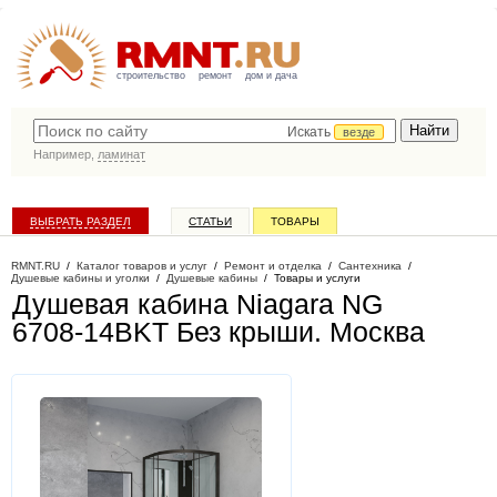
строительство
ремонт
дом и дача
Искать
везде
Например,
ламинат
ВЫБРАТЬ РАЗДЕЛ
СТАТЬИ
ТОВАРЫ
КАТАЛОГ КОМПАНИЙ
RMNT.RU
/
Каталог товаров и услуг
/
Ремонт и отделка
/
Сантехника
/
Душевые кабины и уголки
/
Душевые кабины
/
Товары и услуги
Душевая кабина Niagara NG
6708-14BKT Без крыши
. Москва