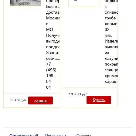
проверки
подключается
Бесплатная
к
доставка
сливной
Москва
трубе
и
диаметром
МО
32
Получите
мм.
выгодное
Изделие
предложение
выполнено
Звоните
из
сейчас
латуни,
+7
покрытой
(495)
глянцевым
199-
хромом.Технич
84-
характеристи
04
2 952.13 руб
Купить
35 370 руб
Купить
—
Строительный
—
Магазины и
—
Опросы