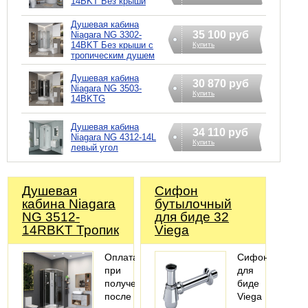
14BKT Без крыши
Душевая кабина
35 100 руб
Niagara NG 3302-
14BKT Без крыши с
Купить
тропическим душем
Душевая кабина
30 870 руб
Niagara NG 3503-
Купить
14BKTG
Душевая кабина
34 110 руб
Niagara NG 4312-14L
Купить
левый угол
Душевая
Сифoн
кабина Niagara
бyтылoчный
NG 3512-
для биде 32
14RBKT Тропик
Viega
Оплата
Сифон
при
для
получении,
биде
после
Viega