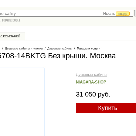
Искать
везде
р,
генераторы
ОГ КОМПАНИЙ
а
/
Душевые кабины и уголки
/
Душевые кабины
/
Товары и услуги
6708-14BKTG Без крыши
. Москва
Душевые кабины
NIAGARA-SHOP
31 050 руб.
Купить