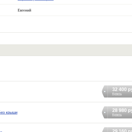
Евгений
32 400 р
Купить
28 980 р
Без крыши
Купить
29 160 р