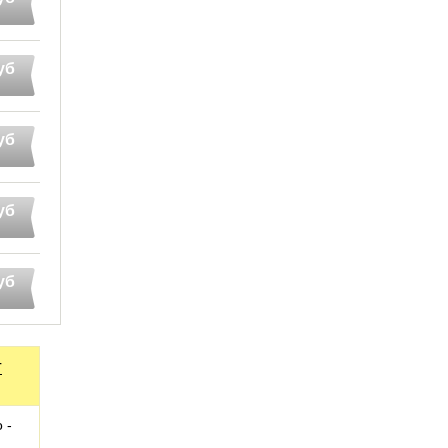
уб
уб
уб
уб
т
 -