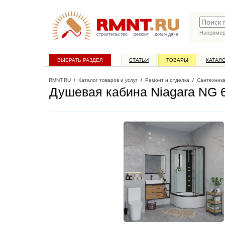
Наприме
строительство
ремонт
дом и дача
ВЫБРАТЬ РАЗДЕЛ
СТАТЬИ
ТОВАРЫ
КАТАЛ
RMNT.RU
/
Каталог товаров и услуг
/
Ремонт и отделка
/
Сантехник
Душевая кабина Niagara NG 