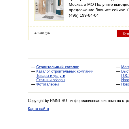
Москва и МО Получите выгодн
предложение Звоните сейчас +
(495) 199-84-04
37 980 руб
Куп
—
Строительный каталог
—
Маг
—
Каталог строительных компаний
—
Выс
—
Товары и услуги
—
ГОС
—
Статьи и обзоры
—
Нов
—
Фотогалереи
—
Нов
Copyright by RMNT.RU - информационная система по
стр
Карта сайта