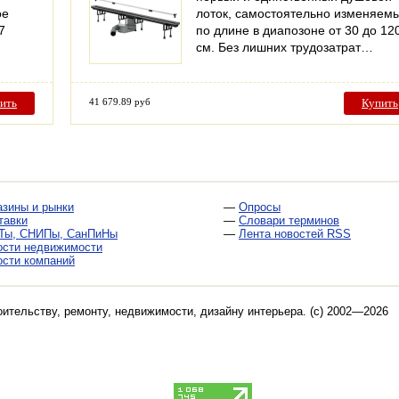
ое
лоток, самостоятельно изменяем
7
по длине в диапозоне от 30 до 12
см. Без лишних трудозатрат…
ить
41 679.89 руб
Купить
азины и рынки
—
Опросы
тавки
—
Словари терминов
Ты, СНИПы, СанПиНы
—
Лента новостей RSS
ости недвижимости
ости компаний
оительству, ремонту, недвижимости, дизайну интерьера
. (c) 2002—2026