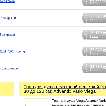
 Без крыши
Купить
35 010 р
 Без крыши
Купить
29 160 р
 Без крыши
Купить
32 040 р
6Q/MT/BKT Тропик
Купить
31 770 р
G Без крыши
Купить
Трап для душа с матовой решеткой (о
30 до 120 см) Advantix Vario Viega
Трап для душа Viega Advantix Vario
первый и единственный душевой