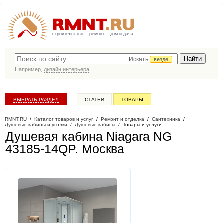
строительство
ремонт
дом и дача
Искать
везде
Например,
дизайн интерьера
ВЫБРАТЬ РАЗДЕЛ
СТАТЬИ
ТОВАРЫ
КАТАЛОГ КОМПАНИЙ
RMNT.RU
/
Каталог товаров и услуг
/
Ремонт и отделка
/
Сантехника
/
Душевые кабины и уголки
/
Душевые кабины
/
Товары и услуги
Душевая кабина Niagara NG
43185-14QP
. Москва