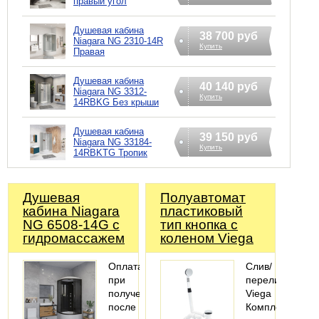
правый угол
Душевая кабина
38 700 руб
Niagara NG 2310-14R
Купить
Правая
Душевая кабина
40 140 руб
Niagara NG 3312-
Купить
14RBKG Без крыши
Душевая кабина
39 150 руб
Niagara NG 33184-
Купить
14RBKTG Тропик
Душевая
Полуавтомат
кабина Niagara
пластиковый
NG 6508-14G с
тип кнопка с
гидромассажем
коленом Viega
Оплата
Слив/
при
перелив
получении,
Viega
после
Комплектация: