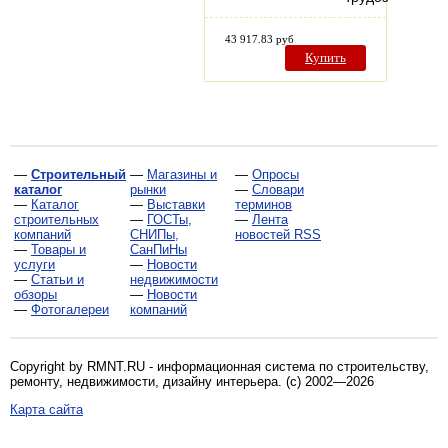
43 917.83 руб
Купить
—
Строительный
—
Магазины и
—
Опросы
каталог
рынки
—
Словари
—
Каталог
—
Выставки
терминов
строительных
—
ГОСТы,
—
Лента
компаний
СНИПы,
новостей RSS
—
Товары и
СанПиНы
услуги
—
Новости
—
Статьи и
недвижимости
обзоры
—
Новости
—
Фотогалереи
компаний
Copyright by RMNT.RU - информационная система по
строительству,
ремонту, недвижимости, дизайну интерьера
. (c) 2002—2026
Карта сайта