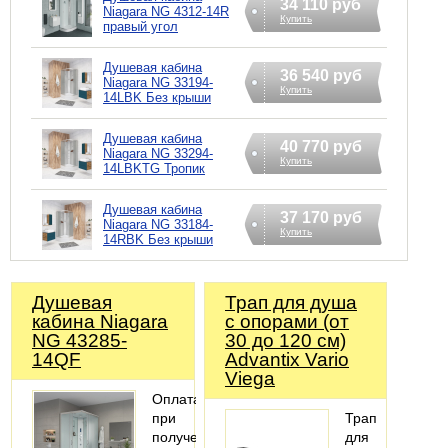
34 110 руб
Niagara NG 4312-14R
Купить
правый угол
Душевая кабина
36 540 руб
Niagara NG 33194-
Купить
14LBK Без крыши
Душевая кабина
40 770 руб
Niagara NG 33294-
Купить
14LBKTG Тропик
Душевая кабина
37 170 руб
Niagara NG 33184-
Купить
14RBK Без крыши
Душевая
Трап для душа
кабина Niagara
с опорами (от
NG 43285-
30 до 120 см)
14QF
Advantix Vario
Viega
Оплата
при
Трап
получении,
для