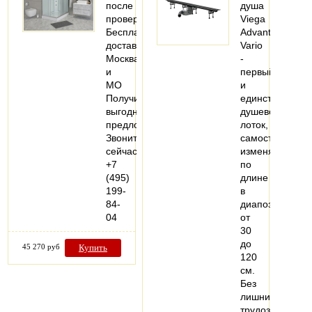
после
душа
проверки
Viega
Бесплатная
Advantix
доставка
Vario
Москва
-
и
первый
МО
и
Получите
единственный
выгодное
душевой
предложение
лоток,
Звоните
самостоятельн
сейчас
изменяемый
+7
по
(495)
длине
199-
в
84-
диапозоне
04
от
30
до
45 270 руб
Купить
120
см.
Без
лишних
трудозатрат…