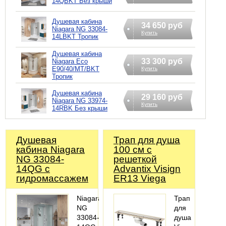
14QBKT Без крыши
Душевая кабина
34 650 руб
Niagara NG 33084-
Купить
14LBKT Тропик
Душевая кабина
33 300 руб
Niagara Eco
E90/40/MT/BKT
Купить
Тропик
Душевая кабина
29 160 руб
Niagara NG 33974-
Купить
14RBK Без крыши
Душевая
Трап для душа
кабина Niagara
100 см с
NG 33084-
решеткой
14QG с
Advantix Visign
гидромассажем
ER13 Viega
Niagara
Трап
NG
для
33084-
душа