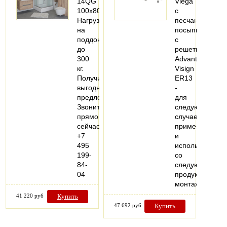
14QG
Viega
100x80
с
Нагрузка
песчаной
на
посыпкой,
поддон
с
до
решеткой
300
Advantix
кг.
Visign
Получить
ER13
выгодное
-
предложение?
для
Звоните
следующих
прямо
случаев
сейчас
применения
+7
и
495
использования
199-
со
84-
следующей
04
продукцией:
монтаж…
41 220 руб
Купить
47 692 руб
Купить