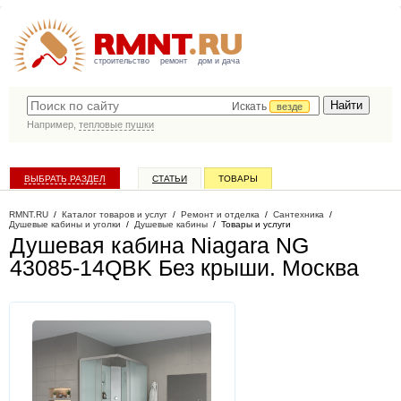
строительство
ремонт
дом и дача
Искать
везде
Например,
тепловые пушки
ВЫБРАТЬ РАЗДЕЛ
СТАТЬИ
ТОВАРЫ
КАТАЛОГ КОМПАНИЙ
RMNT.RU
/
Каталог товаров и услуг
/
Ремонт и отделка
/
Сантехника
/
Душевые кабины и уголки
/
Душевые кабины
/
Товары и услуги
Душевая кабина Niagara NG
43085-14QBK Без крыши
. Москва