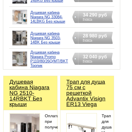
14BKG Без крыши
Душевая кабина
34 290 руб
Niagara NG 33084-
Купить
14LBKG Без крыши
Душевая кабина
28 980 руб
Niagara NG 3503-
Купить
14BK Без крыши
Душевая кабина
32 040 руб
Niagara Promo
P110/80/26Q/MT/BKT
Купить
Тропик
Душевая
Трап для душа
кабина Niagara
75 см с
NG 2510-
решеткой
14RBKT Без
Advantix Visign
крыши
ER13 Viega
Оплата
Трап
при
для
получении,
душа