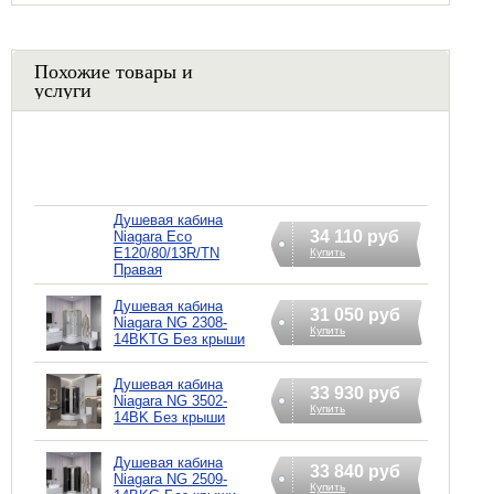
Похожие товары и
услуги
Душевая кабина
34 110 руб
Niagara Eco
E120/80/13R/ТN
Купить
Правая
Душевая кабина
31 050 руб
Niagara NG 2308-
Купить
14BKTG Без крыши
Душевая кабина
33 930 руб
Niagara NG 3502-
Купить
14BK Без крыши
Душевая кабина
33 840 руб
Niagara NG 2509-
Купить