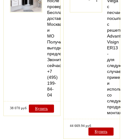
после
Viega
проверки
с
Бесплатная
песчаной
доставка
посыпкой,
Москва
с
и
решеткой
МО
Advantix
Получите
Visign
выгодное
ER13
предложение
-
Звоните
для
сейчас
следующих
+7
случаев
(495)
применения
199-
и
84-
использования
04
со
следующей
продукцией:
38 070 руб
Купить
монтаж…
44 669.94 руб
Купить