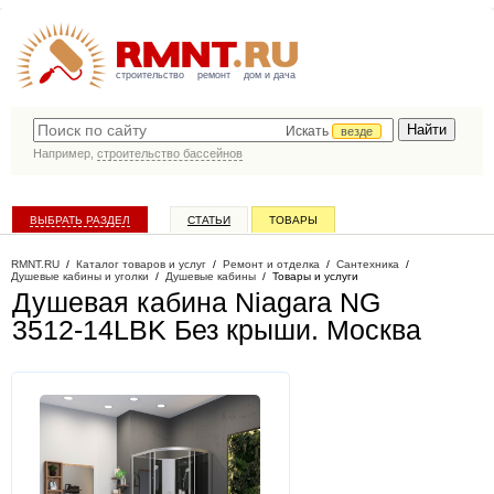
строительство
ремонт
дом и дача
Искать
везде
Например,
строительство бассейнов
ВЫБРАТЬ РАЗДЕЛ
СТАТЬИ
ТОВАРЫ
КАТАЛОГ КОМПАНИЙ
RMNT.RU
/
Каталог товаров и услуг
/
Ремонт и отделка
/
Сантехника
/
Душевые кабины и уголки
/
Душевые кабины
/
Товары и услуги
Душевая кабина Niagara NG
3512-14LBK Без крыши
. Москва