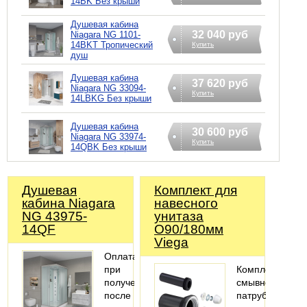
14BK Без крыши
Душевая кабина
32 040 руб
Niagara NG 1101-
14BKT Тропический
Купить
душ
Душевая кабина
37 620 руб
Niagara NG 33094-
Купить
14LBKG Без крыши
Душевая кабина
30 600 руб
Niagara NG 33974-
Купить
14QBK Без крыши
Душевая
Комплект для
кабина Niagara
навесного
NG 43975-
унитаза
14QF
O90/180мм
Viega
Оплата
при
Комплектация:
получении,
смывной
после
патрубок