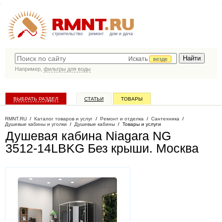
строительство
ремонт
дом и дача
Искать
везде
Например,
фильтры для воды
ВЫБРАТЬ РАЗДЕЛ
СТАТЬИ
ТОВАРЫ
КАТАЛОГ КОМПАНИЙ
RMNT.RU
/
Каталог товаров и услуг
/
Ремонт и отделка
/
Сантехника
/
Душевые кабины и уголки
/
Душевые кабины
/
Товары и услуги
Душевая кабина Niagara NG
3512-14LBKG Без крыши
. Москва