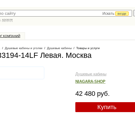
Искать
везде
р,
кровля
ОГ КОМПАНИЙ
а
/
Душевые кабины и уголки
/
Душевые кабины
/
Товары и услуги
33194-14LF Левая
. Москва
Душевые кабины
NIAGARA-SHOP
42 480 руб.
Купить