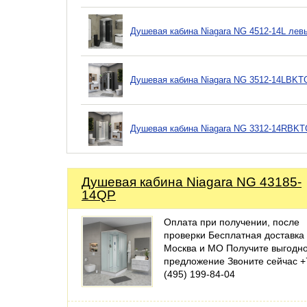
Душевая кабина Niagara NG 4512-14L лев
Душевая кабина Niagara NG 3512-14LBKT
Душевая кабина Niagara NG 3312-14RBKT
Душевая кабина Niagara NG 43185-
14QP
Оплата при получении, после
проверки Бесплатная доставка
Москва и МО Получите выгодн
предложение Звоните сейчас +
(495) 199-84-04