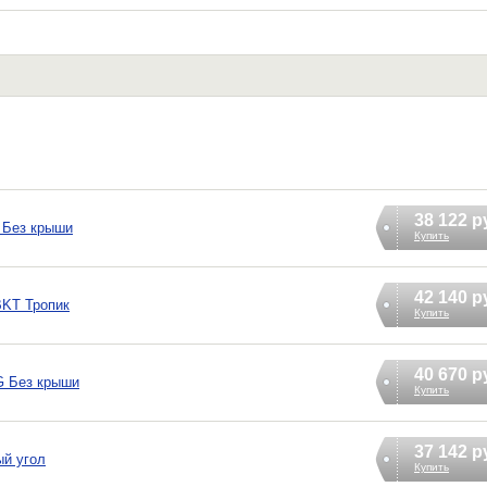
38 122 р
 Без крыши
Купить
42 140 р
BKT Тропик
Купить
40 670 р
G Без крыши
Купить
37 142 р
ый угол
Купить