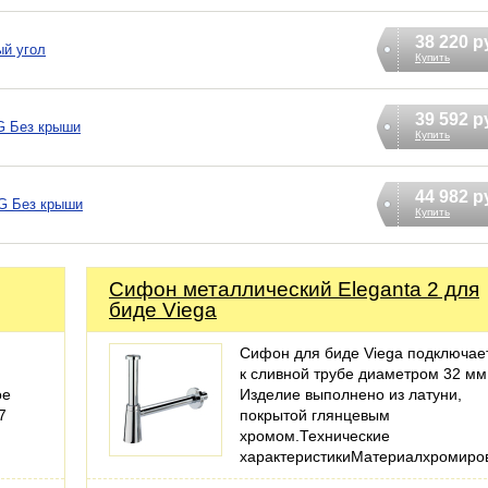
38 220 р
ый угол
Купить
39 592 р
G Без крыши
Купить
44 982 р
G Без крыши
Купить
Сифoн металлический Eleganta 2 для
биде Viega
Сифон для биде Viega подключае
к сливной трубе диаметром 32 мм
ое
Изделие выполнено из латуни,
7
покрытой глянцевым
хромом.Технические
характеристикиМатериалхромир