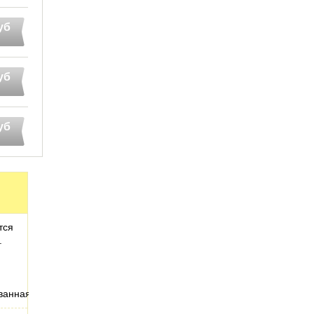
уб
уб
уб
тся
.
ованная…