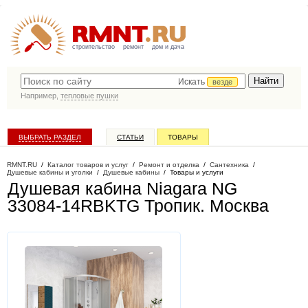
строительство
ремонт
дом и дача
Искать
везде
Например,
тепловые пушки
ВЫБРАТЬ РАЗДЕЛ
СТАТЬИ
ТОВАРЫ
КАТАЛОГ КОМПАНИЙ
RMNT.RU
/
Каталог товаров и услуг
/
Ремонт и отделка
/
Сантехника
/
Душевые кабины и уголки
/
Душевые кабины
/
Товары и услуги
Душевая кабина Niagara NG
33084-14RBKTG Тропик
. Москва