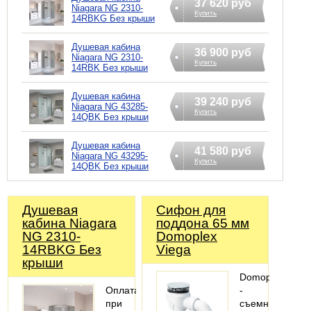
37 620 руб
Niagara NG 2310-
Купить
14RBKG Без крыши
Душевая кабина
36 900 руб
Niagara NG 2310-
Купить
14RBK Без крыши
Душевая кабина
39 240 руб
Niagara NG 43285-
Купить
14QBK Без крыши
Душевая кабина
41 580 руб
Niagara NG 43295-
Купить
14QBK Без крыши
Душевая
Сифoн для
кабина Niagara
поддона 65 мм
NG 2310-
Domoplex
14RBKG Без
Viega
крыши
Domoplex
Оплата
-
при
съемный