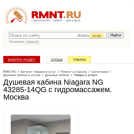
строительство
ремонт
дом и дача
Искать
везде
Например,
ламинат
ВЫБРАТЬ РАЗДЕЛ
СТАТЬИ
ТОВАРЫ
КАТАЛОГ КОМПАНИЙ
RMNT.RU
/
Каталог товаров и услуг
/
Ремонт и отделка
/
Сантехника
/
Душевые кабины и уголки
/
Душевые кабины
/
Товары и услуги
Душевая кабина Niagara NG
43285-14QG с гидромассажем
.
Москва