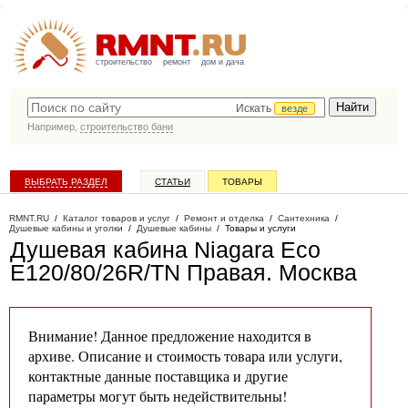
строительство
ремонт
дом и дача
Искать
везде
Например,
строительство бани
ВЫБРАТЬ РАЗДЕЛ
СТАТЬИ
ТОВАРЫ
КАТАЛОГ КОМПАНИЙ
RMNT.RU
/
Каталог товаров и услуг
/
Ремонт и отделка
/
Сантехника
/
Душевые кабины и уголки
/
Душевые кабины
/
Товары и услуги
Душевая кабина Niagara Eco
E120/80/26R/ТN Правая
. Москва
Внимание! Данное предложение находится в
архиве. Описание и стоимость товара или услуги,
контактные данные поставщика и другие
параметры могут быть недействительны!