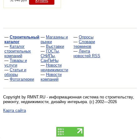
32 040 руб
Купить
—
Строительный
—
Магазины и
—
Опросы
каталог
рынки
—
Словари
—
Каталог
—
Выставки
терминов
строительных
—
ГОСТы,
—
Лента
компаний
СНИПы,
новостей RSS
—
Товары и
СанПиНы
услуги
—
Новости
—
Статьи и
недвижимости
обзоры
—
Новости
—
Фотогалереи
компаний
Copyright by RMNT.RU - информационная система по
строительству,
ремонту, недвижимости, дизайну интерьера
. (c) 2002—2026
Карта сайта