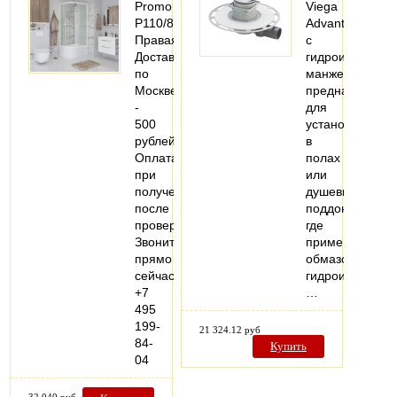
Promo
Viega
P110/80/40R/MT/BKT
Advantix
Правая
с
Доставка
гидроизоляцио
по
манжетой
Москве
предназначен
-
для
500
установки
рублей
в
Оплата
полах
при
или
получении,
душевых
после
поддонах
проверки
где
Звоните
применяется
прямо
обмазочная
сейчас
гидроизоляция.
+7
…
495
199-
21 324.12 руб
84-
Купить
04