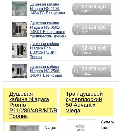
Душевая кабина
32 670 руб
Niagara NG 1108-
Купить
14BKTG Без крыши
Душевая кабина
32 130 руб
Niagara NG 3501-
14BKT Без крыши с
Купить
тропическим душем
Душевая кабина
32 400 руб
Niagara Eco
E80/13/TN/BKT
Купить
Тропик
Душевая кабина
30 330 руб
Niagara NG 2508-
Купить
14BKT Без крыши
Душевая
Трап душевой
кабина Niagara
суперплоский
Promo
50 Advantix
P110/80/40R/MT/BKT
Viega
Тропик
Суперплоский
Niagara
трап