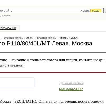
Искать
везде
р,
кровля
ОГ КОМПАНИЙ
а
/
Душевые кабины и уголки
/
Душевые кабины
/
Товары и услуги
mo P110/80/40L/MT Левая
. Москва
хиве. Описание и стоимость товара или услуги, контактные дан
действительны!
Душевые кабины
NIAGARA-SHOP
о Москве - БЕСПЛАТНО Оплата при получении, после проверки