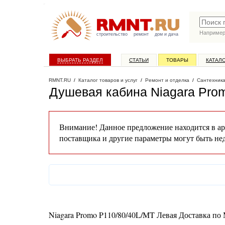
Наприме
строительство
ремонт
дом и дача
ВЫБРАТЬ РАЗДЕЛ
СТАТЬИ
ТОВАРЫ
КАТАЛ
RMNT.RU
/
Каталог товаров и услуг
/
Ремонт и отделка
/
Сантехник
Душевая кабина Niagara Pro
Внимание! Данное предложение находится в ар
поставщика и другие параметры могут быть не
Niagara Promo P110/80/40L/MT Левая Доставка п