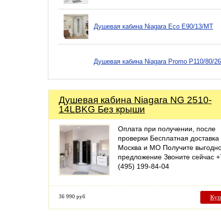
Душевая кабина Niagara Eco E90/13/MT
Душевая кабина Niagara Promo P110/80/
Душевая кабина Niagara NG 2510-
14LBKG Без крыши
Оплата при получении, после
проверки Бесплатная доставка
Москва и МО Получите выгодн
предложение Звоните сейчас +
(495) 199-84-04
36 990 руб
Куп