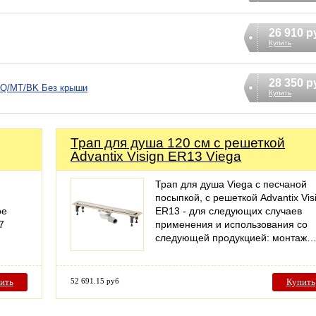
26 910 р
Купить
28 350 р
26Q/MT/BK Без крыши
Купить
Трап для душа 120 см с решеткой
Advantix Visign ER13 Viega
Трап для душа Viega с песчаной
посыпкой, с решеткой Advantix Vis
ое
ER13 - для следующих случаев
7
применения и использования со
следующей продукцией: монтаж
ить
52 691.15 руб
Купить