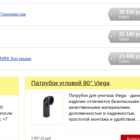
30 150 р
 Гидромассаж
Купить
31 140 р
Купить
23 490 р
TN/BK Без крыши
Купить
Патрубок угловой 90° Viega
Патрубок для унитаза Viega - дан
изделие отличается безопасными
00
качественными материалами,
 после
долговечностью и надежностью,
с +7
простотой монтажа и удобством…
2 957.12 руб
Купить