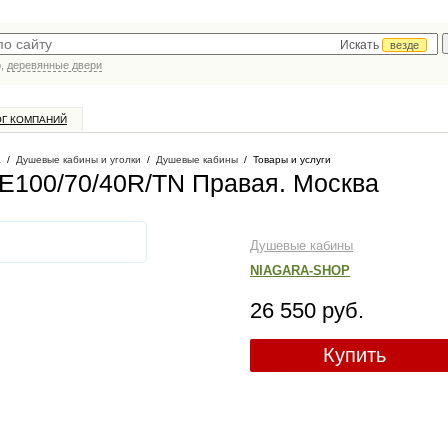
Искать
везде
р,
деревянные двери
ОГ КОМПАНИЙ
а
/
Душевые кабины и уголки
/
Душевые кабины
/
Товары и услуги
 E100/70/40R/ТN Правая
. Москва
Душевые кабины
NIAGARA-SHOP
26 550 руб.
Купить