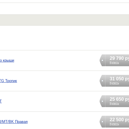
29 790 р
ез крыши
Купить
31 050 р
TG Тропик
Купить
25 650 р
T
Купить
22 500 р
0R/MT/BK Правая
Купить