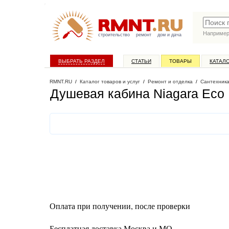
Наприме
строительство
ремонт
дом и дача
ВЫБРАТЬ РАЗДЕЛ
СТАТЬИ
ТОВАРЫ
КАТАЛ
RMNT.RU
/
Каталог товаров и услуг
/
Ремонт и отделка
/
Сантехник
Душевая кабина Niagara Eco
Оплата при получении, после проверки
Бесплатная доставка Москва и МО