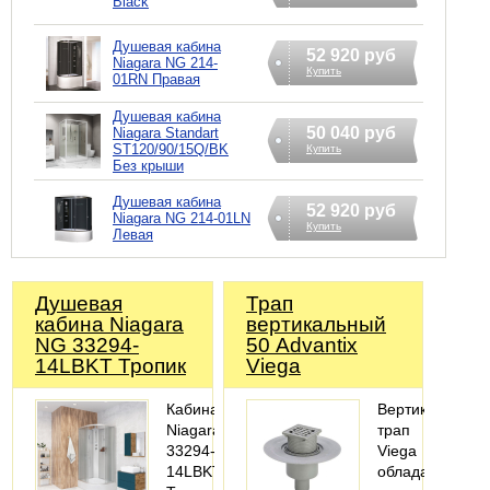
Black
Душевая кабина
52 920 руб
Niagara NG 214-
Купить
01RN Правая
Душевая кабина
50 040 руб
Niagara Standart
ST120/90/15Q/BK
Купить
Без крыши
Душевая кабина
52 920 руб
Niagara NG 214-01LN
Купить
Левая
Душевая
Трап
кабина Niagara
вертикальный
NG 33294-
50 Advantix
14LBKT Тропик
Viega
Кабина
Вертикальный
Niagara
трап
33294-
Viega
14LBKT
обладает