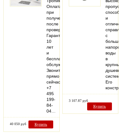
Тропик
высокой
Оплата
пропускной
при
способностью
получении,
и
после
отлично
проверки
справляется
Гарантия
с
10
большим
лет
напором
и
воды
бесплатное
в
обслуживание
крупных
Звоните
душевых
прямо
системах.
сейчас
Его
+7
конструкция…
495
199-
3 107.87 руб
84-
Купить
04…
40 050 руб
Купить