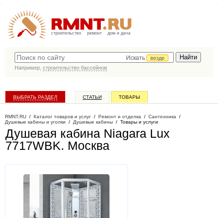
строительство
ремонт
дом и дача
Искать
везде
Например,
строительство бассейнов
ВЫБРАТЬ РАЗДЕЛ
СТАТЬИ
ТОВАРЫ
КАТАЛОГ КОМПАНИЙ
RMNT.RU
/
Каталог товаров и услуг
/
Ремонт и отделка
/
Сантехника
/
Душевые кабины и уголки
/
Душевые кабины
/
Товары и услуги
Душевая кабина Niagara Lux
7717WBK
. Москва