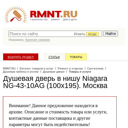
строительство
ремонт
дом и дача
Искать
везде
Например,
бурение скважин
ВЫБРАТЬ РАЗДЕЛ
СТАТЬИ
ТОВАРЫ
КАТАЛОГ КОМПАНИЙ
RMNT.RU
/
Каталог товаров и услуг
/
Ремонт и отделка
/
Сантехника
/
Душевые кабины и уголки
/
Душевые двери
/
Товары и услуги
Душевая дверь в нишу Niagara
NG-43-10AG (100х195)
. Москва
Внимание! Данное предложение находится в
архиве. Описание и стоимость товара или услуги,
контактные данные поставщика и другие
параметры могут быть недействительны!