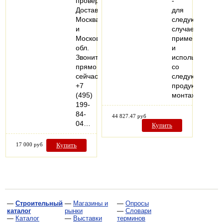
проверки
-
Доставка
для
Москва
следующих
и
случаев
Московская
применения
обл.
и
Звоните
использования
прямо
со
сейчас
следующей
+7
продукцией:
(495)
монтаж…
199-
84-
44 827.47 руб
04…
Купить
17 000 руб
Купить
—
Строительный
—
Магазины и
—
Опросы
каталог
рынки
—
Словари
—
Каталог
—
Выставки
терминов