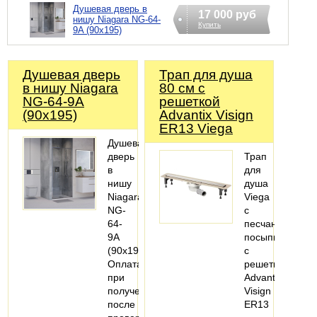
Душевая дверь в
17 000 руб
нишу Niagara NG-64-
Купить
9A (90х195)
Душевая дверь
Трап для душа
в нишу Niagara
80 см с
NG-64-9A
решеткой
(90х195)
Advantix Visign
ER13 Viega
Душевая
дверь
Трап
в
для
нишу
душа
Niagara
Viega
NG-
с
64-
песчаной
9A
посыпкой,
(90х195)
с
Оплата
решеткой
при
Advantix
получении,
Visign
после
ER13