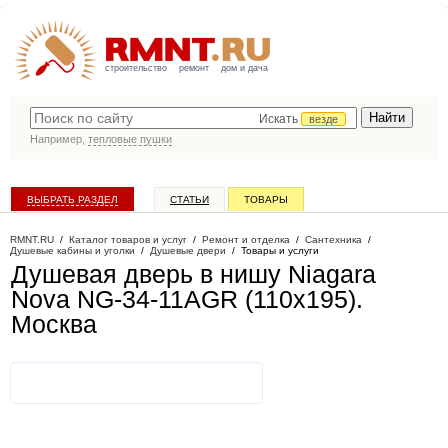
строительство
ремонт
дом и дача
Искать
везде
Например,
тепловые пушки
ВЫБРАТЬ РАЗДЕЛ
СТАТЬИ
ТОВАРЫ
КАТАЛОГ КОМПАНИЙ
RMNT.RU
/
Каталог товаров и услуг
/
Ремонт и отделка
/
Сантехника
/
Душевые кабины и уголки
/
Душевые двери
/
Товары и услуги
Душевая дверь в нишу Niagara
Nova NG-34-11AGR (110х195)
.
Москва