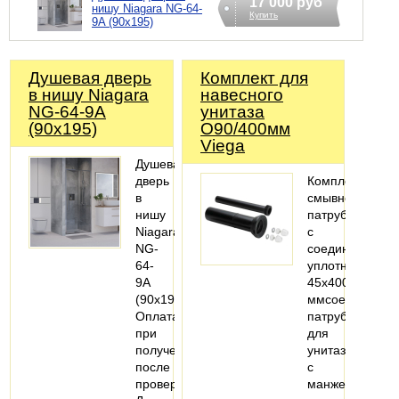
17 000 руб
нишу Niagara NG-64-
Купить
9A (90х195)
Душевая дверь
Комплект для
в нишу Niagara
навесного
NG-64-9A
унитаза
(90х195)
O90/400мм
Viega
Душевая
дверь
Комплектация:
в
смывной
нишу
патрубок
Niagara
с
NG-
соединительн
64-
уплотнением
9A
45x400
(90х195)
ммсоединител
Оплата
патрубок
при
для
получении,
унитаза
после
с
проверки
манжетным