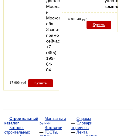
Доставка
уплотнениемм
Москва
комплект…
и
Московская
6 896.48 руб
обл.
Купить
Звоните
прямо
сейчас
+7
(495)
199-
84-
04…
17 000 руб
Купить
—
Строительный
—
Магазины и
—
Опросы
каталог
рынки
—
Словари
—
Каталог
—
Выставки
терминов
строительных
—
ГОСТы,
—
Лента