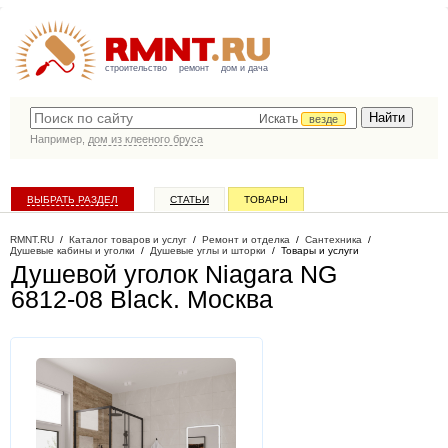
строительство
ремонт
дом и дача
Искать
везде
Например,
дом из клееного бруса
ВЫБРАТЬ РАЗДЕЛ
СТАТЬИ
ТОВАРЫ
КАТАЛОГ КОМПАНИЙ
RMNT.RU
/
Каталог товаров и услуг
/
Ремонт и отделка
/
Сантехника
/
Душевые кабины и уголки
/
Душевые углы и шторки
/
Товары и услуги
Душевой уголок Niagara NG
6812-08 Black
. Москва