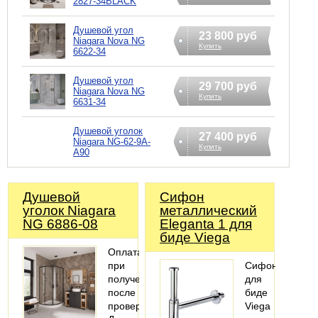
2827-34BLACK
Душевой угол
23 800 руб
Niagara Nova NG
Купить
6622-34
Душевой угол
29 700 руб
Niagara Nova NG
Купить
6631-34
Душевой уголок
27 400 руб
Niagara NG-62-9A-
Купить
A90
Душевой
Сифoн
уголок Niagara
металлический
NG 6886-08
Eleganta 1 для
биде Viega
Оплата
при
Сифон
получении
для
после
биде
проверки
Viega