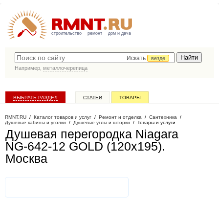
строительство
ремонт
дом и дача
Искать
везде
Например,
металлочерепица
ВЫБРАТЬ РАЗДЕЛ
СТАТЬИ
ТОВАРЫ
КАТАЛОГ КОМПАНИЙ
RMNT.RU
/
Каталог товаров и услуг
/
Ремонт и отделка
/
Сантехника
/
Душевые кабины и уголки
/
Душевые углы и шторки
/
Товары и услуги
Душевая перегородка Niagara
NG-642-12 GOLD (120x195)
.
Москва