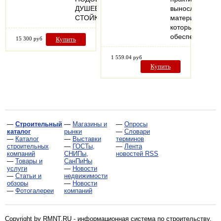
ДУШЕВУЮ
выносливого
СТОЙКУ
материала,
который
обеспечивает
15 300 руб
Купить
1 559.04 руб
Купить
—
Строительный
—
Магазины и
—
Опросы
каталог
рынки
—
Словари
—
Каталог
—
Выставки
терминов
строительных
—
ГОСТы,
—
Лента
компаний
СНИПы,
новостей RSS
—
Товары и
СанПиНы
услуги
—
Новости
—
Статьи и
недвижимости
обзоры
—
Новости
—
Фотогалереи
компаний
Copyright by RMNT.RU - информационная система по
строительству,