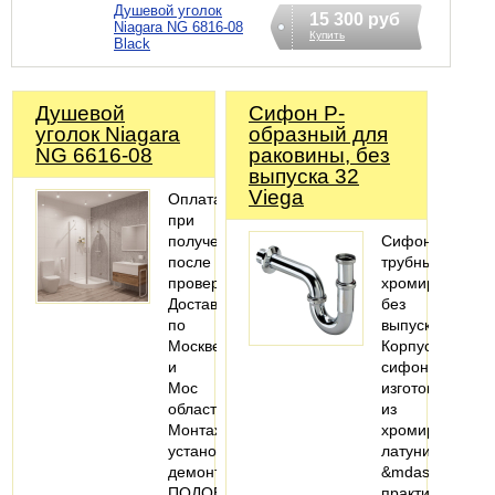
Душевой уголок
15 300 руб
Niagara NG 6816-08
Купить
Black
Душевой
Сифoн P-
уголок Niagara
образный для
NG 6616-08
раковины, без
выпуска 32
Viega
Оплата
при
получении
Сифон
после
трубный
проверки
хромированны
Доставка
без
по
выпуска.
Москве
Корпус
и
сифона
Мос
изготовлен
области
из
Монтаж
хромированно
установка,
латуни
демонтаж
&mdash;
ПОДОБРАТЬ
практичного