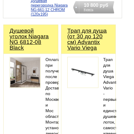
Душевая
10 800 руб
перегородка Niagara
NG-661-12 CHROM
Купить
(120x195)
Душевой
Трап для душа
уголок Niagara
(от 30 до 120
NG 6812-08
см) Advantix
Black
Vario Viega
Оплата
Трап
при
для
получении
душа
после
Viega
проверки
Advantix
Доставка
Vario
по
-
Москве
первый
и
и
Мос
единственный
области
душевой
Монтаж
лоток,
установка,
самостоятельн
демонтаж
изменяемый