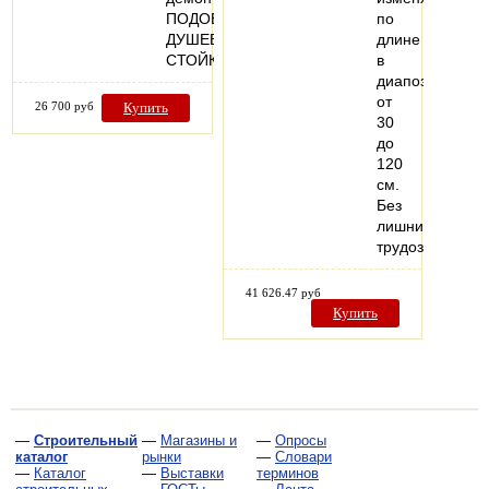
ПОДОБРАТЬ
по
ДУШЕВУЮ
длине
СТОЙКУ
в
диапозоне
от
26 700 руб
Купить
30
до
120
см.
Без
лишних
трудозатрат…
41 626.47 руб
Купить
—
Строительный
—
Магазины и
—
Опросы
каталог
рынки
—
Словари
—
Каталог
—
Выставки
терминов