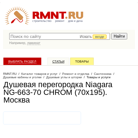
строительство
ремонт
дом и дача
Искать
везде
Например,
ламинат
ВЫБРАТЬ РАЗДЕЛ
СТАТЬИ
ТОВАРЫ
КАТАЛОГ КОМПАНИЙ
RMNT.RU
/
Каталог товаров и услуг
/
Ремонт и отделка
/
Сантехника
/
Душевые кабины и уголки
/
Душевые углы и шторки
/
Товары и услуги
Душевая перегородка Niagara
NG-663-70 CHROM (70x195)
.
Москва