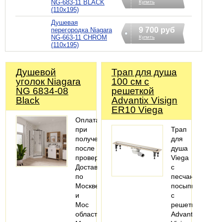
NG-683-11 BLACK
Купить
(110x195)
Душевая
9 700 руб
перегородка Niagara
NG-663-11 CHROM
Купить
(110x195)
Душевой
Трап для душа
уголок Niagara
100 см с
NG 6834-08
решеткой
Black
Advantix Visign
ER10 Viega
Оплата
при
Трап
получении
для
после
душа
проверки
Viega
Доставка
с
по
песчаной
Москве
посыпкой,
и
с
Мос
решеткой
области
Advantix