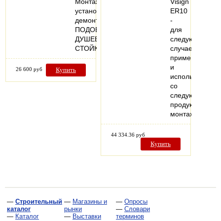
Монтаж
Visign
установка,
ER10
демонтаж
-
ПОДОБРАТЬ
для
ДУШЕВУЮ
следующих
СТОЙКУ
случаев
применения
и
26 600 руб
Купить
использования
со
следующей
продукцией:
монтаж…
44 334.36 руб
Купить
—
Строительный
—
Магазины и
—
Опросы
каталог
рынки
—
Словари
—
Каталог
—
Выставки
терминов