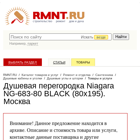
строительство
ремонт
дом и дача
Искать
везде
Например,
паркет
ВЫБРАТЬ РАЗДЕЛ
СТАТЬИ
ТОВАРЫ
КАТАЛОГ КОМПАНИЙ
RMNT.RU
/
Каталог товаров и услуг
/
Ремонт и отделка
/
Сантехника
/
Душевые кабины и уголки
/
Душевые углы и шторки
/
Товары и услуги
Душевая перегородка Niagara
NG-683-80 BLACK (80x195)
.
Москва
Внимание! Данное предложение находится в
архиве. Описание и стоимость товара или услуги,
контактные данные поставщика и другие