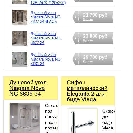
12BLACK (120х200)
Душевой угол
21 700 руб
Niagara Nova NG
Купить
2827-34BLACK
Душевой угол
23 800 руб
Niagara Nova NG
Купить
6622-34
Душевой угол
29 700 руб
Niagara Nova NG
Купить
6631-34
Душевой угол
Сифoн
Niagara Nova
металлический
NG 6635-34
Eleganta 2 для
биде Viega
Оплата
при
Сифон
получении
для
после
биде
проверки
Viega