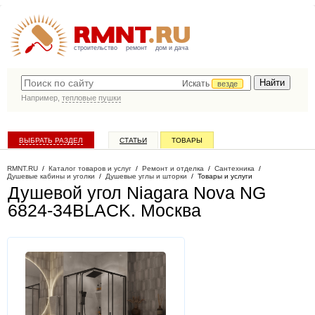
строительство
ремонт
дом и дача
Искать
везде
Например,
тепловые пушки
ВЫБРАТЬ РАЗДЕЛ
СТАТЬИ
ТОВАРЫ
КАТАЛОГ КОМПАНИЙ
RMNT.RU
/
Каталог товаров и услуг
/
Ремонт и отделка
/
Сантехника
/
Душевые кабины и уголки
/
Душевые углы и шторки
/
Товары и услуги
Душевой угол Niagara Nova NG
6824-34BLACK
. Москва