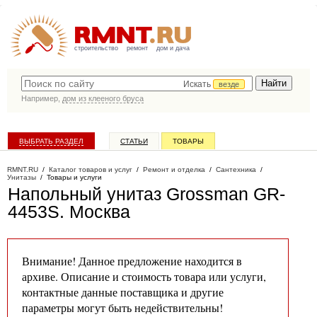
строительство
ремонт
дом и дача
Искать
везде
Например,
дом из клееного бруса
ВЫБРАТЬ РАЗДЕЛ
СТАТЬИ
ТОВАРЫ
КАТАЛОГ КОМПАНИЙ
RMNT.RU
/
Каталог товаров и услуг
/
Ремонт и отделка
/
Сантехника
/
Унитазы
/
Товары и услуги
Напольный унитаз Grossman GR-
4453S
. Москва
Внимание! Данное предложение находится в
архиве. Описание и стоимость товара или услуги,
контактные данные поставщика и другие
параметры могут быть недействительны!