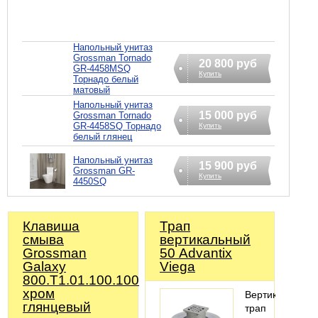
Напольный унитаз
Grossman Tornado
20 800 руб
GR-4458MSQ
Купить
Торнадо белый
матовый
Напольный унитаз
15 000 руб
Grossman Tornado
GR-4458SQ Торнадо
Купить
белый глянец
Напольный унитаз
15 900 руб
Grossman GR-
Купить
4450SQ
Клавиша
Трап
смыва
вертикальный
Grossman
50 Advantix
Galaxy
Viega
800.T1.01.100.100
хром
Вертикальный
глянцевый
трап