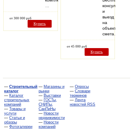
комплектации.
Бесплатная
…
консультация
и
выезд
от 300 000 руб
на
Купить
объект,
смета…
от 45 000 руб
Купить
—
Строительный
—
Магазины и
—
Опросы
каталог
рынки
—
Словари
—
Каталог
—
Выставки
терминов
строительных
—
ГОСТы,
—
Лента
компаний
СНИПы,
новостей RSS
—
Товары и
СанПиНы
услуги
—
Новости
—
Статьи и
недвижимости
обзоры
—
Новости
—
Фотогалереи
компаний