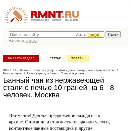
строительство
ремонт
дом и дача
Искать
везде
Например,
ипотека
ВЫБРАТЬ РАЗДЕЛ
СТАТЬИ
ТОВАРЫ
КАТАЛОГ КОМПАНИЙ
RMNT.RU
/
Каталог товаров и услуг
/
Дом и дача, загородное строительство
/
Бани и сауны
/
Аксессуары для бани
/
Товары и услуги
Банный чан из нержавеющей
стали с печью 10 граней на 6 - 8
человек
. Москва
Внимание! Данное предложение находится в
архиве. Описание и стоимость товара или услуги,
контактные данные поставщика и другие