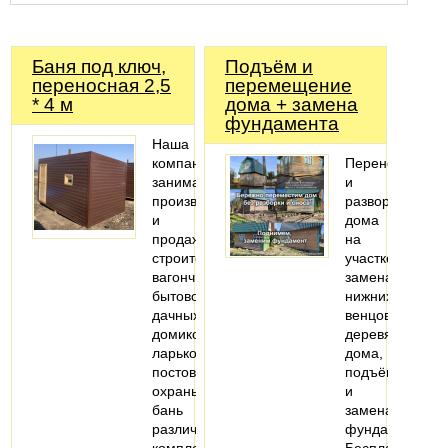
Баня под ключ,
Подъём и
переносная 2,5
перемещение
* 4 м
дома + замена
фундамента
Наша
компания
Перенос
занимается
и
производством
разворот
и
дома
продажей
на
строительных
участке,
вагончиков,
замена
бытовок,
нижних
дачных
венцов
домиков,
деревянного
ларьков,
дома,
постов
подъём
охраны,
и
бань
замена
различной
фундамента.