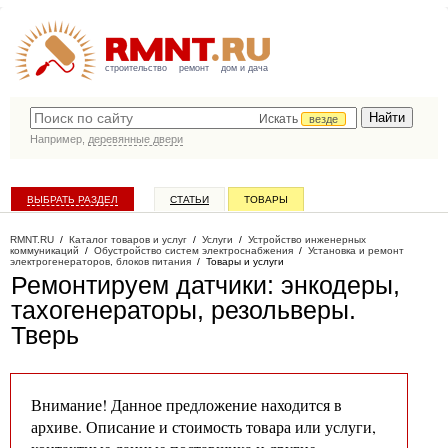
строительство
ремонт
дом и дача
Искать
везде
Например,
деревянные двери
ВЫБРАТЬ РАЗДЕЛ
СТАТЬИ
ТОВАРЫ
КАТАЛОГ КОМПАНИЙ
RMNT.RU
/
Каталог товаров и услуг
/
Услуги
/
Устройство инженерных
коммуникаций
/
Обустройство систем электроснабжения
/
Установка и ремонт
электрогенераторов, блоков питания
/
Товары и услуги
Ремонтируем датчики: энкодеры,
тахогенераторы, резольверы
.
Тверь
Внимание! Данное предложение находится в
архиве. Описание и стоимость товара или услуги,