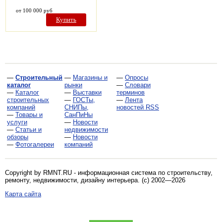
от 100 000 руб
Купить
—
Строительный
—
Магазины и
—
Опросы
каталог
рынки
—
Словари
—
Каталог
—
Выставки
терминов
строительных
—
ГОСТы,
—
Лента
компаний
СНИПы,
новостей RSS
—
Товары и
СанПиНы
услуги
—
Новости
—
Статьи и
недвижимости
обзоры
—
Новости
—
Фотогалереи
компаний
Copyright by RMNT.RU - информационная система по
строительству,
ремонту, недвижимости, дизайну интерьера
. (c) 2002—2026
Карта сайта