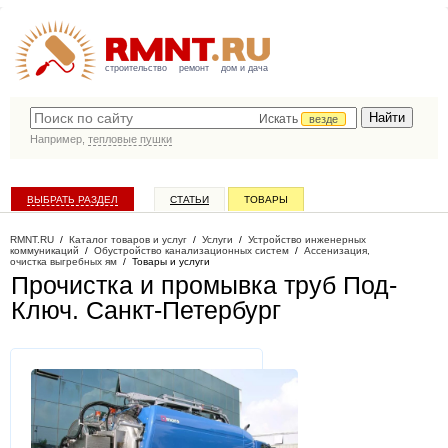
строительство
ремонт
дом и дача
Искать
везде
Например,
тепловые пушки
ВЫБРАТЬ РАЗДЕЛ
СТАТЬИ
ТОВАРЫ
КАТАЛОГ КОМПАНИЙ
RMNT.RU
/
Каталог товаров и услуг
/
Услуги
/
Устройство инженерных
коммуникаций
/
Обустройство канализационных систем
/
Ассенизация,
очистка выгребных ям
/
Товары и услуги
Прочистка и промывка труб Под-
Ключ
. Санкт-Петербург