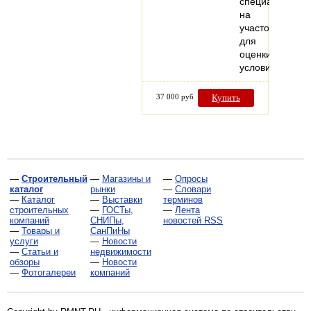
специалиста
на
участок
для
оценки
условий…
37 000 руб
Купить
—
Строительный
—
Магазины и
—
Опросы
каталог
рынки
—
Словари
—
Каталог
—
Выставки
терминов
строительных
—
ГОСТы,
—
Лента
компаний
СНИПы,
новостей RSS
—
Товары и
СанПиНы
услуги
—
Новости
—
Статьи и
недвижимости
обзоры
—
Новости
—
Фотогалереи
компаний