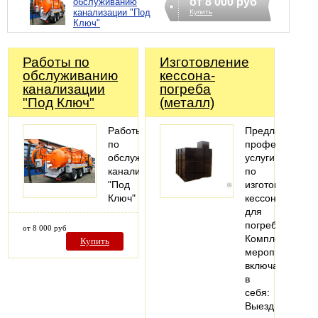
от 8 000 руб
обслуживанию
канализации "Под
Купить
Ключ"
Работы по
Изготовление
обслуживанию
кессона-
канализации
погреба
"Под Ключ"
(металл)
Работы
Предлагаем
по
профессионал
обслуживанию
услуги
канализации
по
"Под
изготовлению
Ключ"
кессона
для
погреба.
от 8 000 руб
Комплекс
Купить
мероприятий
включает
в
себя:
Выезд