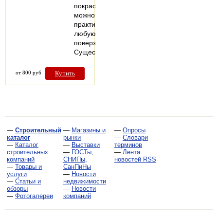
покрасить
можно
практически
любую
поверхность.
Существует…
от 800 руб
Купить
—
Строительный
—
Магазины и
—
Опросы
каталог
рынки
—
Словари
—
Каталог
—
Выставки
терминов
строительных
—
ГОСТы,
—
Лента
компаний
СНИПы,
новостей RSS
—
Товары и
СанПиНы
услуги
—
Новости
—
Статьи и
недвижимости
обзоры
—
Новости
—
Фотогалереи
компаний