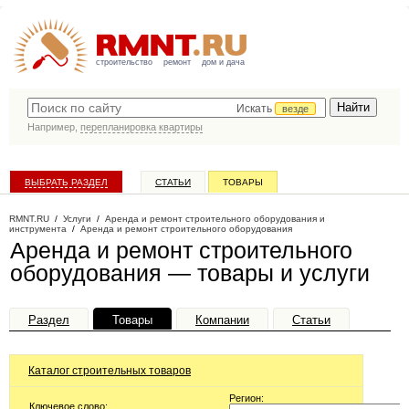
строительство
ремонт
дом и дача
Искать
везде
Например,
перепланировка квартиры
ВЫБРАТЬ РАЗДЕЛ
СТАТЬИ
ТОВАРЫ
КАТАЛОГ КОМПАНИЙ
RMNT.RU
/
Услуги
/
Аренда и ремонт строительного оборудования и
инструмента
/
Аренда и ремонт строительного оборудования
Аренда и ремонт строительного
оборудования — товары и услуги
Раздел
Товары
Компании
Статьи
Каталог строительных товаров
Регион:
Ключевое слово: