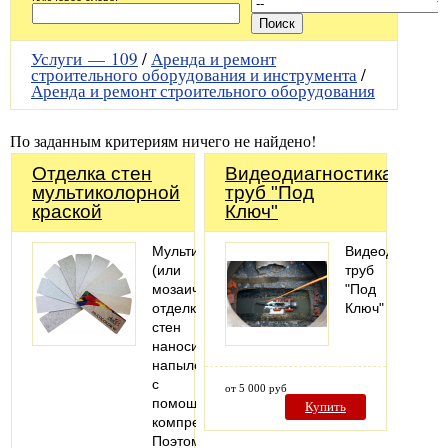
Услуги —
109
/
Аренда и ремонт
строительного оборудования и инструмента
/
Аренда и ремонт строительного оборудования
По заданным критериям ничего не найдено!
Отделка стен
Видеодиагностика
мультиколорной
труб "Под
краской
Ключ"
Мультиколорная
Видеодиагност
(или
труб
мозаичная)
"Под
отделка
Ключ"
стен
наносится
напылением
с
от 5 000 руб
помощью
Купить
компрессора.
Поэтому