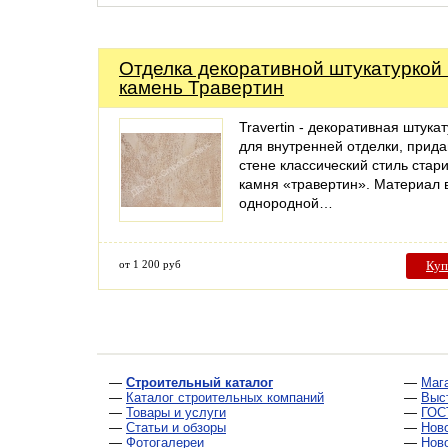
Отделка декоративной штукатуркой
камень Травертин
Travertin - декоративная штука
для внутренней отделки, при
стене классический стиль стар
камня «травертин». Материал 
однородной…
от 1 200 руб
Куп
—
Строительный каталог
—
Маг
—
Каталог строительных компаний
—
Выс
—
Товары и услуги
—
ГОС
—
Статьи и обзоры
—
Нов
—
Фотогалереи
—
Нов