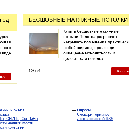
 под
БЕСШОВНЫЕ НАТЯЖНЫЕ ПОТОЛКИ
Купить бесшовные натяжные
турка
потолки Полотна разрешает
дающая
накрывать помещения практическ
инного
любой ширины, производит
в виде
ощущение монолитности и
целостности потолка.…
500 руб
Купить
ить
азины и рынки
—
Опросы
тавки
—
Словари терминов
Ты, СНИПы, СанПиНы
—
Лента новостей RSS
ости недвижимости
ости компаний