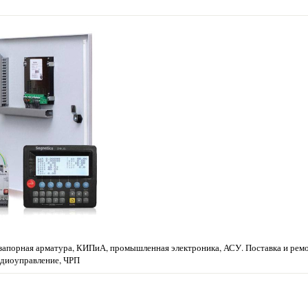
запорная арматура, КИПиА, промышленная электроника, АСУ. Поставка и ремо
Радиоуправление, ЧРП