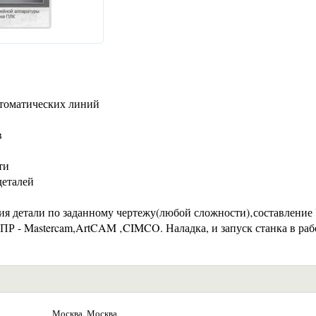
втоматических линий
в
ти
деталей
ния детали по заданному чертежу(любой сложности)‚составление
АПР - Mastercam,ArtCAM ‚CIMCO. Наладка, и запуск станка в раб
Москва, Москва