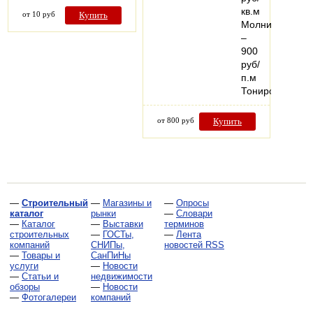
кв.м
от 10 руб
Купить
Молния
–
900
руб/
п.м
Тонированный
от 800 руб
Купить
—
Строительный
—
Магазины и
—
Опросы
каталог
рынки
—
Словари
—
Каталог
—
Выставки
терминов
строительных
—
ГОСТы,
—
Лента
компаний
СНИПы,
новостей RSS
—
Товары и
СанПиНы
услуги
—
Новости
—
Статьи и
недвижимости
обзоры
—
Новости
—
Фотогалереи
компаний