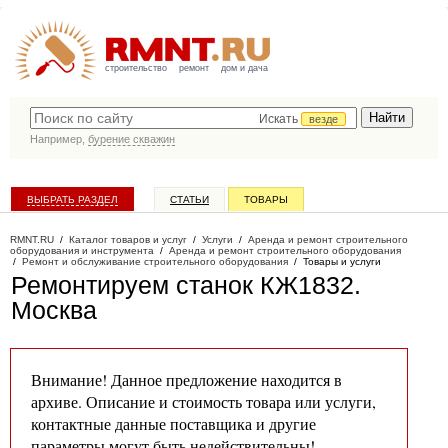
строительство
ремонт
дом и дача
Искать
везде
Например,
бурение скважин
ВЫБРАТЬ РАЗДЕЛ
СТАТЬИ
ТОВАРЫ
КАТАЛОГ КОМПАНИЙ
RMNT.RU
/
Каталог товаров и услуг
/
Услуги
/
Аренда и ремонт строительного
оборудования и инструмента
/
Аренда и ремонт строительного оборудования
/
Ремонт и обслуживание строительного оборудования
/
Товары и услуги
Ремонтируем станок КЖ1832
.
Москва
Внимание! Данное предложение находится в
архиве. Описание и стоимость товара или услуги,
контактные данные поставщика и другие
параметры могут быть недействительны!