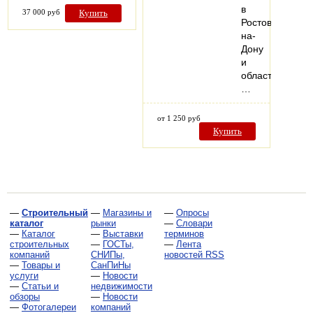
в
37 000 руб
Купить
Ростове-
на-
Дону
и
области.
…
от 1 250 руб
Купить
—
Строительный
—
Магазины и
—
Опросы
каталог
рынки
—
Словари
—
Каталог
—
Выставки
терминов
строительных
—
ГОСТы,
—
Лента
компаний
СНИПы,
новостей RSS
—
Товары и
СанПиНы
услуги
—
Новости
—
Статьи и
недвижимости
обзоры
—
Новости
—
Фотогалереи
компаний