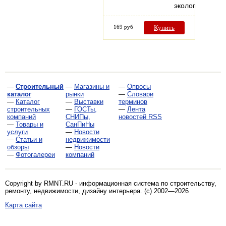
экологическая
169 руб
Купить
—
Строительный
—
Магазины и
—
Опросы
каталог
рынки
—
Словари
—
Каталог
—
Выставки
терминов
строительных
—
ГОСТы,
—
Лента
компаний
СНИПы,
новостей RSS
—
Товары и
СанПиНы
услуги
—
Новости
—
Статьи и
недвижимости
обзоры
—
Новости
—
Фотогалереи
компаний
Copyright by RMNT.RU - информационная система по
строительству,
ремонту, недвижимости, дизайну интерьера
. (c) 2002—2026
Карта сайта