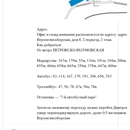
Адрес:
Офис и склад компании располагается по адресу: адрес: г
Верхнелихоборская, дом 8, 2 подъезд, 2 этаж.
Как добраться:
От метро ПЕТРОВСКО-РАЗУМОВСКАЯ
Маршрутка: 167м, 179м, 55м, 134м, 191м, 194м, 206м, 6
655м, 466м, 658м, 665м, 356м, 378м, 447м, 406м
Автобус: 63, 114, 167, 179, 191, 206, 656, 763
Троллейбус: 47, 56, 78, 47к, 56к, 78к
Остановка — "7-й автобусный парк".
Затем по наземному переходу нужно перейти Дмитровс
улицу перпендикулярную дороге, далее 0,5 км пешком п
Верхнелихоборская