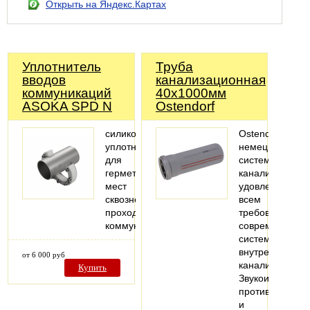
Открыть на Яндекс.Картах
Уплотнитель
Труба
вводов
канализационная
коммуникаций
40х1000мм
ASOKA SPD N
Ostendorf
силиконовый
Ostendorf-
уплотнитель
немецкая
для
система
герметизации
канализации,
мест
удовлетворяю
сквозного
всем
прохода
требованиям
коммуникаций
современных
систем
внутренней
от 6 000 руб
канализации.
Купить
Звукоизоляция,
противопожарн
и