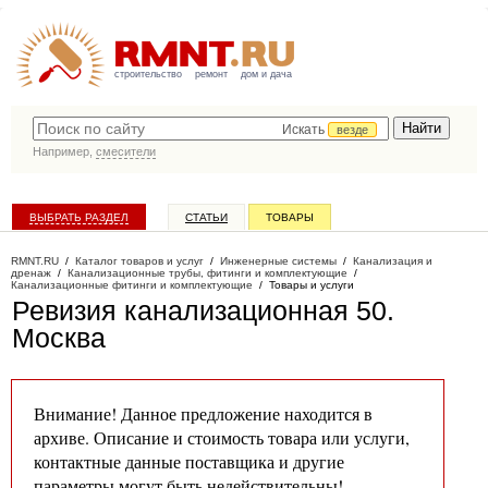
строительство
ремонт
дом и дача
Искать
везде
Например,
смесители
ВЫБРАТЬ РАЗДЕЛ
СТАТЬИ
ТОВАРЫ
КАТАЛОГ КОМПАНИЙ
RMNT.RU
/
Каталог товаров и услуг
/
Инженерные системы
/
Канализация и
дренаж
/
Канализационные трубы, фитинги и комплектующие
/
Канализационные фитинги и комплектующие
/
Товары и услуги
Ревизия канализационная 50
.
Москва
Внимание! Данное предложение находится в
архиве. Описание и стоимость товара или услуги,
контактные данные поставщика и другие
параметры могут быть недействительны!