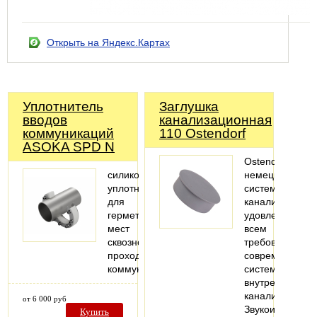
Открыть на Яндекс.Картах
Уплотнитель
Заглушка
вводов
канализационная
коммуникаций
110 Ostendorf
ASOKA SPD N
Ostendorf-
силиконовый
немецкая
уплотнитель
система
для
канализации,
герметизации
удовлетворяю
мест
всем
сквозного
требованиям
прохода
современных
коммуникаций
систем
внутренней
канализации.
от 6 000 руб
Звукоизоляция,
Купить