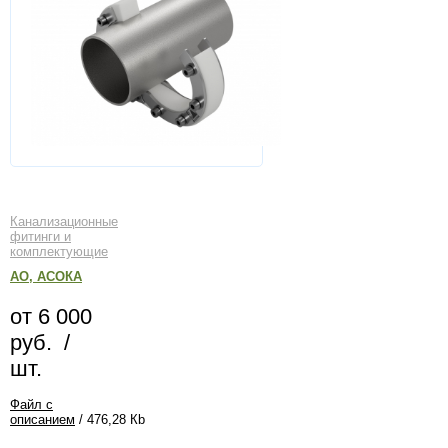
Канализационные
фитинги и
комплектующие
АО, АСОКА
от 6 000
руб. /
шт.
Файл с
описанием
/ 476,28 Кb