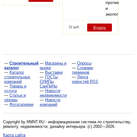
противопожарн
и
экологическая
52 руб
Купить
—
Строительный
—
Магазины и
—
Опросы
каталог
рынки
—
Словари
—
Каталог
—
Выставки
терминов
строительных
—
ГОСТы,
—
Лента
компаний
СНИПы,
новостей RSS
—
Товары и
СанПиНы
услуги
—
Новости
—
Статьи и
недвижимости
обзоры
—
Новости
—
Фотогалереи
компаний
Copyright by RMNT.RU - информационная система по
строительству,
ремонту, недвижимости, дизайну интерьера
. (c) 2002—2026
Карта сайта