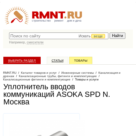
строительство
ремонт
дом и дача
Искать
везде
Например,
смесители
ВЫБРАТЬ РАЗДЕЛ
СТАТЬИ
ТОВАРЫ
КАТАЛОГ КОМПАНИЙ
RMNT.RU
/
Каталог товаров и услуг
/
Инженерные системы
/
Канализация и
дренаж
/
Канализационные трубы, фитинги и комплектующие
/
Канализационные фитинги и комплектующие
/
Товары и услуги
Уплотнитель вводов
коммуникаций ASOKA SPD N
.
Москва