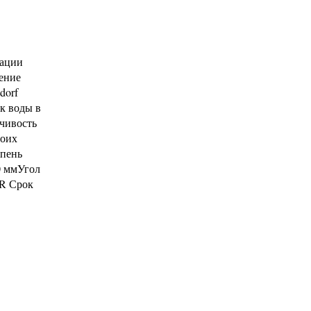
зации
ение
dorf
к воды в
йчивость
воих
епень
0 ммУгол
BR Срок