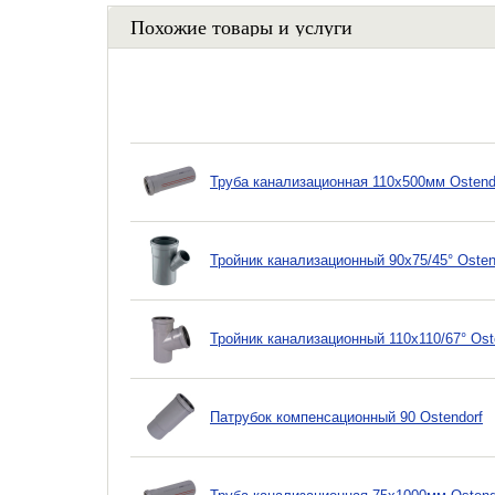
Похожие товары и услуги
Труба канализационная 110х500мм Ostend
Тройник канализационный 90х75/45° Osten
Тройник канализационный 110х110/67° Ost
Патрубок компенсационный 90 Ostendorf