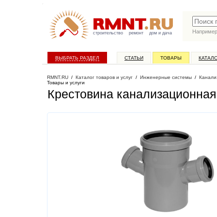
Наприме
строительство
ремонт
дом и дача
ВЫБРАТЬ РАЗДЕЛ
СТАТЬИ
ТОВАРЫ
КАТАЛ
RMNT.RU
/
Каталог товаров и услуг
/
Инженерные системы
/
Канали
Товары и услуги
Крестовина канализационная 