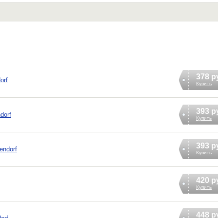
378 р
orf
Купить
393 р
dorf
Купить
393 р
endorf
Купить
420 р
Купить
448 р