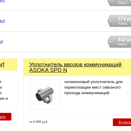
orf
Купить
374 р
orf
Купить
432 р
rf
Купить
rf
Уплотнитель вводов коммуникаций
ASOKA SPD N
я
силиконовый уплотнитель для
х
герметизации мест сквозного
и.
прохода коммуникаций
ая и
ить
от 6 000 руб
Купить