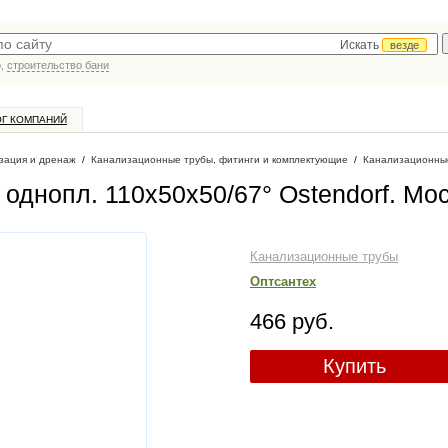
Искать
везде
р,
строительство бани
ОГ КОМПАНИЙ
зация и дренаж
/
Канализационные трубы, фитинги и комплектующие
/
Канализационны
однопл. 110х50х50/67° Ostendorf
. Мо
Канализационные трубы
Оптсантех
466 руб.
Купить