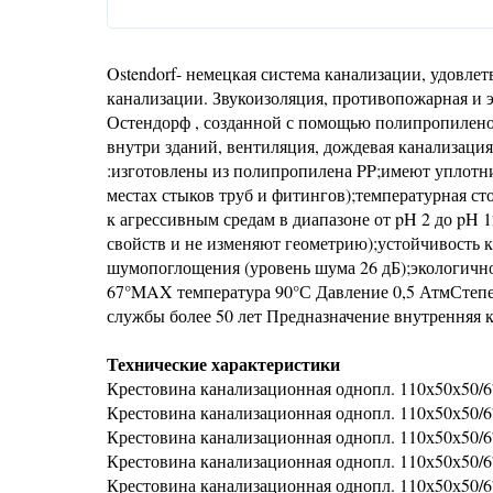
Ostendorf- немецкая система канализации, удовл
канализации. Звукоизоляция, противопожарная и э
Остендорф , созданной с помощью полипропилено
внутри зданий, вентиляция, дождевая канализаци
:изготовлены из полипропилена PP;имеют уплотни
местах стыков труб и фитингов);температурная ст
к агрессивным средам в диапазоне от pH 2 до pH 
свойств и не изменяют геометрию);устойчивость 
шумопоглощения (уровень шума 26 дБ);экологичн
67°MAX температура 90°С Давление 0,5 АтмСтепе
службы более 50 лет Предназначение внутренняя 
Технические характеристики
Крестовина канализационная однопл. 110х50х50/67
Крестовина канализационная однопл. 110х50х50/67°
Крестовина канализационная однопл. 110х50х50/67
Крестовина канализационная однопл. 110х50х50/67
Крестовина канализационная однопл. 110х50х50/6