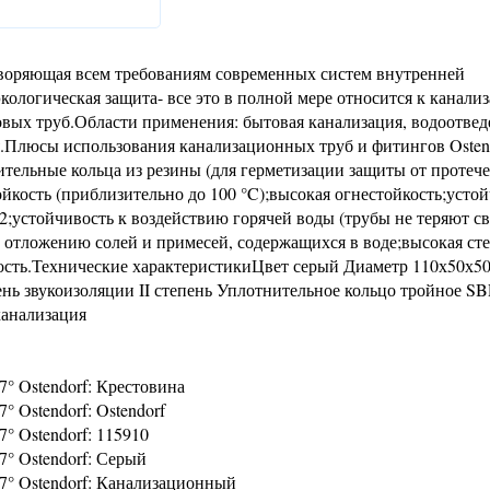
етворяющая всем требованиям современных систем внутренней
кологическая защита- все это в полной мере относится к канали
вых труб.Области применения: бытовая канализация, водоотвед
я.Плюсы использования канализационных труб и фитингов Osten
тельные кольца из резины (для герметизации защиты от протече
ойкость (приблизительно до 100 °C);высокая огнестойкость;усто
12;устойчивость к воздействию горячей воды (трубы не теряют с
к отложению солей и примесей, содержащихся в воде;высокая ст
ость.Технические характеристикиЦвет серый Диаметр 110х50х5
нь звукоизоляции II степень Уплотнительное кольцо тройное S
канализация
° Ostendorf: Крестовина
 Ostendorf: Ostendorf
° Ostendorf: 115910
° Ostendorf: Серый
7° Ostendorf: Канализационный