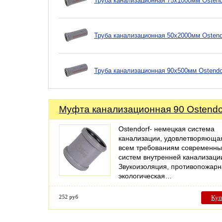
Труба канализационная 75х1000мм Ostend
Труба канализационная 50х2000мм Ostend
Труба канализационная 90х500мм Ostendo
Муфта канализационная 90 Ostendo
Ostendorf- немецкая система
канализации, удовлетворяюща
всем требованиям современны
систем внутренней канализаци
Звукоизоляция, противопожарн
экологическая…
252 руб
Куп