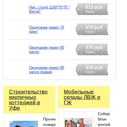
610 руб
Нач. столб 1100*75*75 "
Витой"
Купить
470 руб
Окончание перил 70
крюк
Купить
470 руб
Окончание перил 80
капля
Купить
470 руб
Окончание перил 80
капля правая
Купить
Строительство
Мобильные
кирпичных
склады ЛВЖ и
коттеджей в
ГЖ
Уфе
Собираем
Прочность,
блок-
пожаробезопасность,
контейнеры