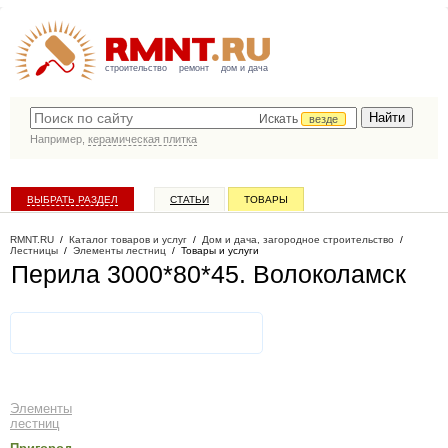
строительство
ремонт
дом и дача
Искать
везде
Например,
керамическая плитка
ВЫБРАТЬ РАЗДЕЛ
СТАТЬИ
ТОВАРЫ
КАТАЛОГ КОМПАНИЙ
RMNT.RU
/
Каталог товаров и услуг
/
Дом и дача, загородное строительство
/
Лестницы
/
Элементы лестниц
/
Товары и услуги
Перила 3000*80*45
. Волоколамск
Элементы
лестниц