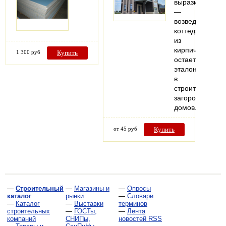
выразительнос
—
возведение
коттеджей
из
кирпича
1 300 руб
Купить
остается
эталоном
в
строительстве
загородных
домов.
от 45 руб
Купить
—
Строительный
—
Магазины и
—
Опросы
каталог
рынки
—
Словари
—
Каталог
—
Выставки
терминов
строительных
—
ГОСТы,
—
Лента
компаний
СНИПы,
новостей RSS