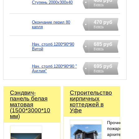
468 руб
Ступень 2000х300х40
Купить
470 руб
Окончание перил 80
капля
Купить
685 руб
Нач. столб 1200*90*90
Витой
Купить
695 руб
Нач. столб 1200*90*90 "
Англия"
Купить
Сэндвич-
Строительство
панель белая
кирпичных
матовая
коттеджей в
(1500*3000*10
Уфе
мм)
Прочность,
пожаробезопас
архитектурная