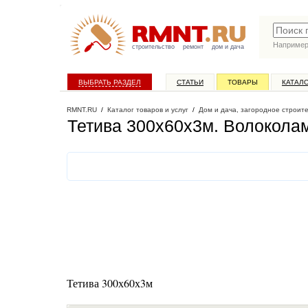
Наприме
строительство
ремонт
дом и дача
ВЫБРАТЬ РАЗДЕЛ
СТАТЬИ
ТОВАРЫ
КАТАЛ
RMNT.RU
/
Каталог товаров и услуг
/
Дом и дача, загородное строит
Тетива 300х60х3м
. Волокола
Тетива 300х60х3м