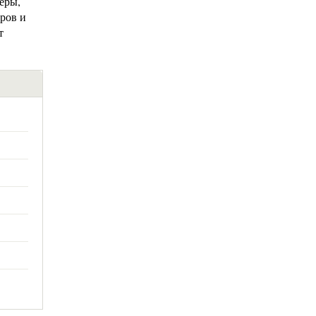
еры,
оров и
т