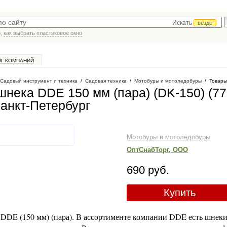
Искать
везде
р,
как выбрать пластиковое окно
ОГ КОМПАНИЙ
Садовый инструмент и техника
/
Садовая техника
/
Мотобуры и мотоледобуры
/
Товары
нека DDE 150 мм (пара) (DK-150) (77
Санкт-Петербург
Мотобуры и мотоледобуры
ОптСнабТорг, ООО
690 руб.
Купить
DDE (150 мм) (пара). В ассортименте компании DDE есть шнек