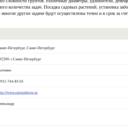
 по сложности грунтов. Различные диаметры, удлинители, демпф
ого количества задач. Посадка садовых растений, установка заб
многие другие задачи будут осуществлены точно и в срок за сче
анкт-Петербург, Санкт-Петербург
92289, г.Санкт-Петербург
упчино
-921-744-85-01
ttp://www.optsnabtorg.ru
лександр