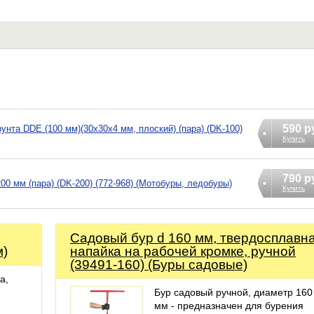
590 р
нта DDE (100 мм)(30х30х4 мм, плоский) (пара) (DK-100)
Купить
790 р
0 мм (пара) (DK-200) (772-968) (Мотобуры, ледобуры)
Купить
Садовый бур d 160 мм, твердосплавн
м)
напайка на рабочей кромке, ручной
(39491-160) (Буры садовые)
а,
Бур садовый ручной, диаметр 160
мм - предназначен для бурения