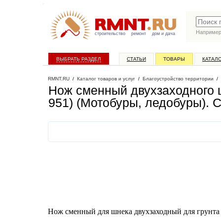
Наприме
строительство
ремонт
дом и дача
ВЫБРАТЬ РАЗДЕЛ
СТАТЬИ
ТОВАРЫ
КАТАЛ
RMNT.RU
/
Каталог товаров и услуг
/
Благоустройство территории
/
Нож сменный двухзаходного ш
951) (Мотобуры, ледобуры)
. 
Нож сменный для шнека двухзаходный для грунта 