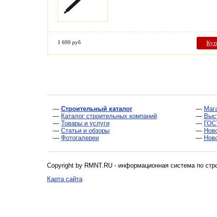
1 690 руб
Куп
—
Строительный каталог
—
Маг
—
Каталог строительных компаний
—
Выс
—
Товары и услуги
—
ГОС
—
Статьи и обзоры
—
Нов
—
Фотогалереи
—
Нов
Copyright by RMNT.RU - информационная система по
стр
Карта сайта