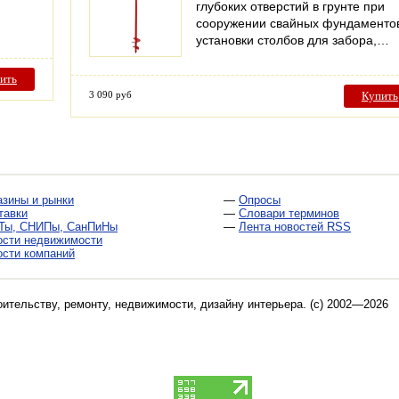
глубоких отверстий в грунте при
сооружении свайных фундаменто
установки столбов для забора,…
ить
3 090 руб
Купить
азины и рынки
—
Опросы
тавки
—
Словари терминов
Ты, СНИПы, СанПиНы
—
Лента новостей RSS
ости недвижимости
ости компаний
оительству, ремонту, недвижимости, дизайну интерьера
. (c) 2002—2026