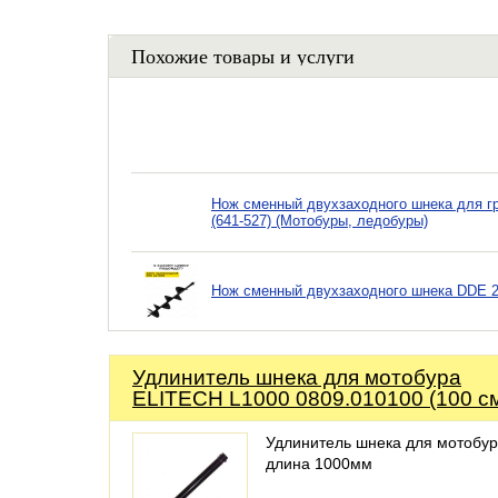
Похожие товары и услуги
Нож сменный двухзаходного шнека для гру
(641-527) (Мотобуры, ледобуры)
Нож сменный двухзаходного шнека DDE 20
Удлинитель шнека для мотобура
ELITECH L1000 0809.010100 (100 с
Удлинитель шнека для мотобур
длина 1000мм