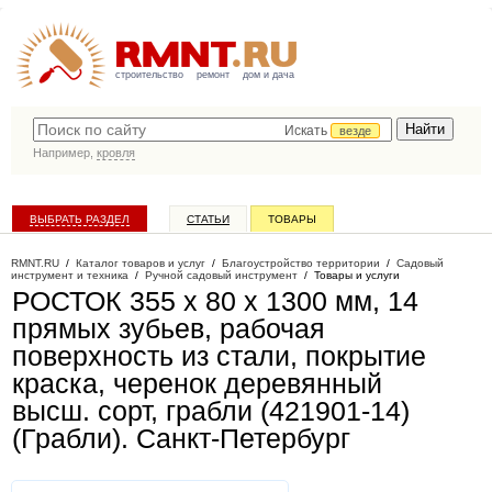
строительство
ремонт
дом и дача
Искать
везде
Например,
кровля
ВЫБРАТЬ РАЗДЕЛ
СТАТЬИ
ТОВАРЫ
КАТАЛОГ КОМПАНИЙ
RMNT.RU
/
Каталог товаров и услуг
/
Благоустройство территории
/
Садовый
инструмент и техника
/
Ручной садовый инструмент
/
Товары и услуги
РОСТОК 355 x 80 x 1300 мм, 14
прямых зубьев, рабочая
поверхность из стали, покрытие
краска, черенок деревянный
высш. сорт, грабли (421901-14)
(Грабли)
. Санкт-Петербург