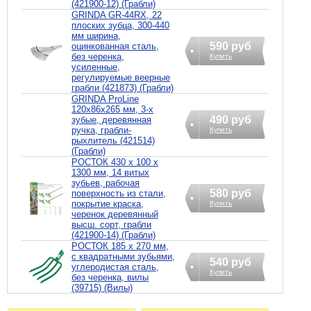
(421900-12) (Грабли)
GRINDA GR-44RX, 22
плоских зубца, 300-440
мм ширина,
590 руб
оцинкованная сталь,
без черенка,
Купить
усиленные,
регулируемые веерные
грабли (421873) (Грабли)
GRINDA ProLine
120х86х265 мм, 3-х
490 руб
зубые, деревянная
ручка, грабли-
Купить
рыхлитель (421514)
(Грабли)
РОСТОК 430 x 100 x
1300 мм, 14 витых
зубьев, рабочая
580 руб
поверхность из стали,
покрытие краска,
Купить
черенок деревянный
высш. сорт, грабли
(421900-14) (Грабли)
РОСТОК 185 х 270 мм,
с квадратными зубьями,
540 руб
углеродистая сталь,
Купить
без черенка, вилы
(39715) (Вилы)