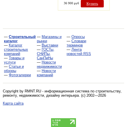
36 900 руб
Купить
—
Строительный
—
Магазины и
—
Опросы
каталог
рынки
—
Словари
—
Каталог
—
Выставки
терминов
строительных
—
ГОСТы,
—
Лента
компаний
СНИПы,
новостей RSS
—
Товары и
СанПиНы
услуги
—
Новости
—
Статьи и
недвижимости
обзоры
—
Новости
—
Фотогалереи
компаний
Copyright by RMNT.RU - информационная система по
строительству,
ремонту, недвижимости, дизайну интерьера
. (c) 2002—2026
Карта сайта