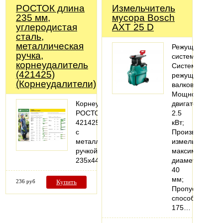
РОСТОК длина
Измельчитель
235 мм,
мусора Bosch
углеродистая
AXT 25 D
сталь,
металлическая
Режущая
ручка,
система
корнеудалитель
Система
(421425)
режущих
(Корнеудалители)
валков;
Мощность
Корнеудалитель,
двигателя
РОСТОК
2.5
421425,
кВт;
с
Производитель
металлической
измельчения
ручкой,
максимальный
235x44x385мм
диаметр
40
мм;
236 руб
Купить
Пропускная
способность
175…