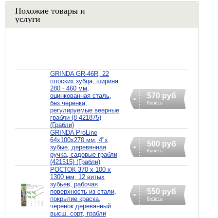
Похожие товары и
услуги
GRINDA GR-46R, 22
плоских зубца, ширина
280 - 460 мм,
570 руб
оцинкованная сталь,
без черенка,
Купить
регулируемые веерные
грабли (8-421875)
(Грабли)
GRINDA ProLine
64х100х270 мм, 4"х
500 руб
зубые, деревянная
Купить
ручка, садовые грабли
(421515) (Грабли)
РОСТОК 370 x 100 x
1300 мм, 12 витых
зубьев, рабочая
550 руб
поверхность из стали,
покрытие краска,
Купить
черенок деревянный
высш. сорт, грабли