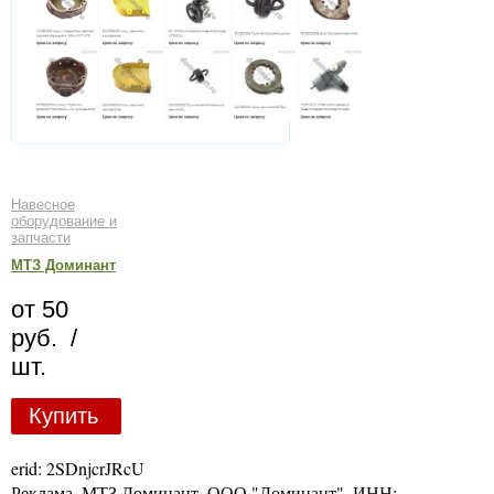
Навесное
оборудование и
запчасти
МТЗ Доминант
от 50
руб. /
шт.
Купить
erid: 2SDnjcrJRcU
Реклама. МТЗ Доминант. ООО "Доминант", ИНН: