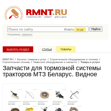
строительство
ремонт
дом и дача
Искать
везде
Например,
ламинат
ВЫБРАТЬ РАЗДЕЛ
СТАТЬИ
ТОВАРЫ
КАТАЛОГ КОМПАНИЙ
RMNT.RU
/
Каталог товаров и услуг
/
Строительное оборудование и техника
/
Строительная техника
/
Навесное оборудование и запчасти
/
Товары и услуги
Запчасти для тормозной системы
тракторов МТЗ Беларус
. Видное