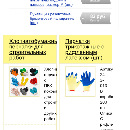
покрытием ладони и
пальцев, размер М (шт.)
Рукавицы брезентовые,
83 руб
брезентовый наладонник
Купить
(шт.)
Хлопчатобумажные
Перчатки
перчатки для
трикотажные с
строительных
рифленным
работ
латексом (шт.)
Хлопчатобумажные
Артикул:
перчатки
24-
с
2-
ПВХ
013
покрытием
В
для
коробке:
строительных
200
и
шт.
других
Описание:
работ
С
рифленным
латексным