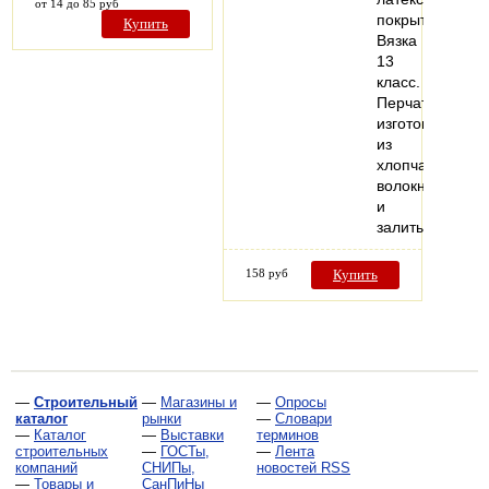
от 14 до 85 руб
покрытием.
Купить
Вязка
13
класс.
Перчатки
изготовлены
из
хлопчатобумаж
волокна
и
залиты…
158 руб
Купить
—
Строительный
—
Магазины и
—
Опросы
каталог
рынки
—
Словари
—
Каталог
—
Выставки
терминов
строительных
—
ГОСТы,
—
Лента
компаний
СНИПы,
новостей RSS
—
Товары и
СанПиНы