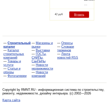
…
42 руб
Купить
—
Строительный
—
Магазины и
—
Опросы
каталог
рынки
—
Словари
—
Каталог
—
Выставки
терминов
строительных
—
ГОСТы,
—
Лента
компаний
СНИПы,
новостей RSS
—
Товары и
СанПиНы
услуги
—
Новости
—
Статьи и
недвижимости
обзоры
—
Новости
—
Фотогалереи
компаний
Copyright by RMNT.RU - информационная система по
строительству,
ремонту, недвижимости, дизайну интерьера
. (c) 2002—2026
Карта сайта