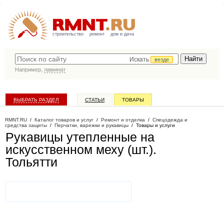
строительство
ремонт
дом и дача
Искать
везде
Например,
ламинат
ВЫБРАТЬ РАЗДЕЛ
СТАТЬИ
ТОВАРЫ
КАТАЛОГ КОМПАНИЙ
RMNT.RU
/
Каталог товаров и услуг
/
Ремонт и отделка
/
Спецодежда и
средства защиты
/
Перчатки, варежки и рукавицы
/
Товары и услуги
Рукавицы утепленные на
искусственном меху (шт.)
.
Тольятти