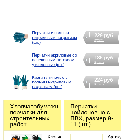
Перчатки с полным
229 руб
нитриловым покрытием
Купить
(шт.)
Перчатки акриловые со
185 руб
вспененным латексом
Купить
утепленные (шт.)
Краги пятипалые с
224 руб
полным нитриловым
Купить
покрытием (шт.)
Хлопчатобумажные
Перчатки
перчатки для
нейлоновые с
строительных
ПВХ, размер 9-
работ
11 (шт.)
Хлопчатобумажные
Артикул: