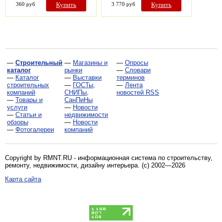
360 руб
Купить
3 770 руб
Купить
—
Строительный
—
Магазины и
—
Опросы
каталог
рынки
—
Словари
—
Каталог
—
Выставки
терминов
строительных
—
ГОСТы,
—
Лента
компаний
СНИПы,
новостей RSS
—
Товары и
СанПиНы
услуги
—
Новости
—
Статьи и
недвижимости
обзоры
—
Новости
—
Фотогалереи
компаний
Copyright by RMNT.RU - информационная система по
строительству,
ремонту, недвижимости, дизайну интерьера
. (c) 2002—2026
Карта сайта