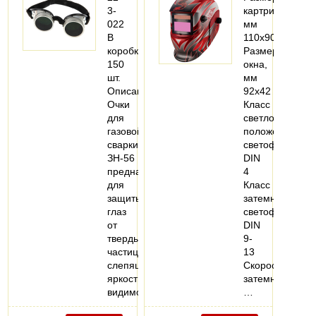
3-
картриджа,
022
мм
В
110х90х9
коробке:
Размер
150
окна,
шт.
мм
Описание:
92х42
Очки
Класс
для
светлого
газовой
положения
сварки
светофильтра
ЗН-56
DIN
предназначены
4
для
Класс
защиты
затемнения
глаз
светофильтра
от
DIN
твердых
9-
частиц,
13
слепящей
Скорость
яркости
затемнения,
видимого…
…