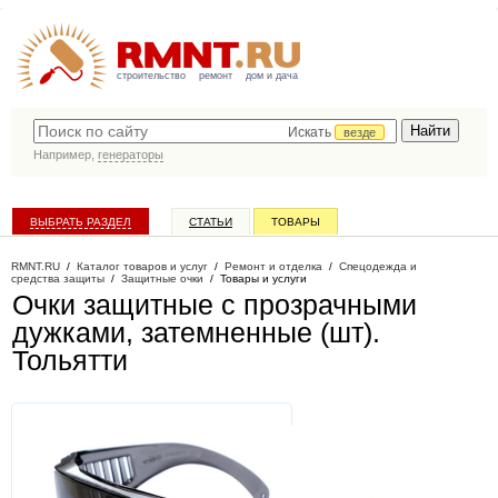
строительство
ремонт
дом и дача
Искать
везде
Например,
генераторы
ВЫБРАТЬ РАЗДЕЛ
СТАТЬИ
ТОВАРЫ
КАТАЛОГ КОМПАНИЙ
RMNT.RU
/
Каталог товаров и услуг
/
Ремонт и отделка
/
Спецодежда и
средства защиты
/
Защитные очки
/
Товары и услуги
Очки защитные с прозрачными
дужками, затемненные (шт)
.
Тольятти