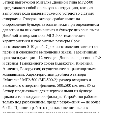
Затвор выгружной Мигалка Двойной типа МГ2-500
представляет собой стальную конструкцию, которая
выполняет роль пылевыгружного устрйство с двумя
створками. Створки затвора срабатывают на
опорожнение бункера автоматически при опредленном
давлении на них скопившейся в бункере циклона пыли.
Двойной затвор мигалка МГ2-500: технические
характеристики и габаритные размеры Срок
изготовления 5-10 дней. Срок изготовления зависит от
партии и сложности выполнения заказа. Гарантийный
срок эксплуатации - 12 месяцев. Доставка в регионы РФ
и страны Таможенного союза (Казахстан, Киргизия,
Армения, Белоруссия) осуществляется транспортными
компаниями. Характеристики двойного затвора
"Мигалка" МГ2-500 (МГ-500-2): размер входного и
выходного отверстия фланцев: 500х500 мм; вес: 85 кг.
Затвор предназначен для выгрузки пыли из бункера
циклона или воздушного фильтра. Устройство работает
только под разряжением, предел разряжения — не более
6 кПа. Принцип работы: при накоплении пыли в
достаточном количестве первая заслонка открывается, а