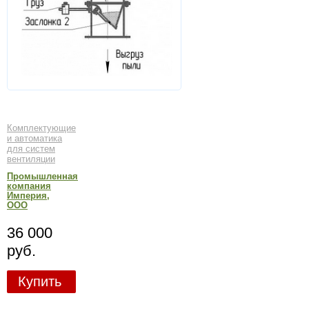
Комплектующие
и автоматика
для систем
вентиляции
Промышленная
компания
Империя,
ООО
36 000
руб.
Купить