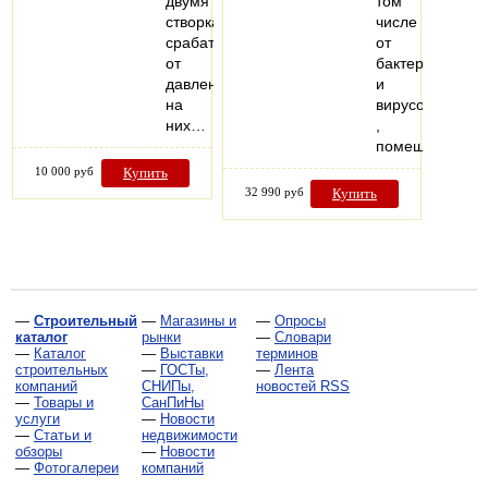
двумя
том
створками,
числе
срабатывающими
от
от
бактерий
давления
и
на
вирусов
них…
,
помещения…
10 000 руб
Купить
32 990 руб
Купить
—
Строительный
—
Магазины и
—
Опросы
каталог
рынки
—
Словари
—
Каталог
—
Выставки
терминов
строительных
—
ГОСТы,
—
Лента
компаний
СНИПы,
новостей RSS
—
Товары и
СанПиНы
услуги
—
Новости
—
Статьи и
недвижимости
обзоры
—
Новости
—
Фотогалереи
компаний