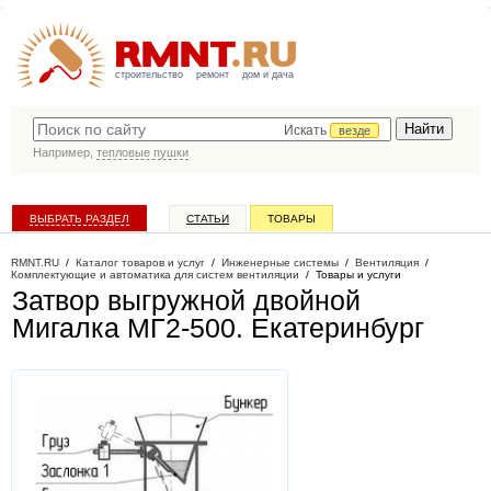
строительство
ремонт
дом и дача
Искать
везде
Например,
тепловые пушки
ВЫБРАТЬ РАЗДЕЛ
СТАТЬИ
ТОВАРЫ
КАТАЛОГ КОМПАНИЙ
RMNT.RU
/
Каталог товаров и услуг
/
Инженерные системы
/
Вентиляция
/
Комплектующие и автоматика для систем вентиляции
/
Товары и услуги
Затвор выгружной двойной
Мигалка МГ2-500
. Екатеринбург