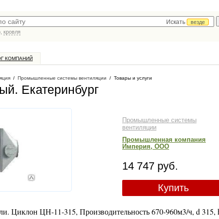
Искать
везде
р,
кровля
ОГ КОМПАНИЙ
яция
/
Промышленные системы вентиляции
/
Товары и услуги
ный
. Екатеринбург
Промышленные системы
вентиляции
Промышленная компания
Империя, ООО
14 747 руб.
Купить
и. Циклон ЦН-11-315, Производительность 670-960м3/ч, d 315, 