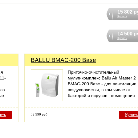
15 802 р
Купить
14 500 р
Купить
BALLU BMAC-200 Base
ия
Приточно-очистительный
11-
мультикомплекс Ballu Air Master 2
BMAC-200 Base - для вентиляции 
сса
воздухоочистки, в том числе от
ные…
бактерий и вирусов , помещения
ить
32 990 руб
Купить