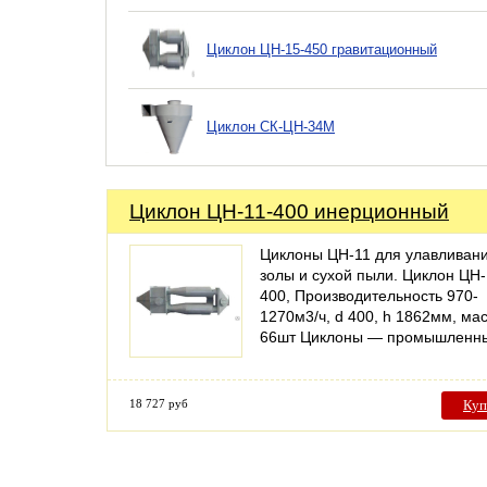
Циклон ЦН-15-450 гравитационный
Циклон СК-ЦН-34М
Циклон ЦН-11-400 инерционный
Циклоны ЦН-11 для улавливан
золы и сухой пыли. Циклон ЦН-
400, Производительность 970-
1270м3/ч, d 400, h 1862мм, ма
66шт Циклоны — промышлен
18 727 руб
Куп