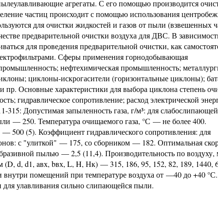
леулавливающие агрегаты. С его помощью производится очис
тделение частиц происходит с помощью использования центробе
ьзуются для очистки жидкостей и газов от пыли (взвешенных ч
честве предварительной очистки воздуха для ДВС. В зависимост
ваться для проведения предварительной очистки, как самостоя
электрофильтрами. Сферы применения горнодобывающая
 промышленность; нефтехимическая промышленность; металлурги
клоны; циклоны-искрогасители (горизонтальные циклоны); ба
и пр. Основные характеристики для выбора циклона степень оч
ость; гидравлическое сопротивление; расход электрической энер
-315: Допустимая запыленность газа, г/м³: для слабослипающей
ли — 250. Температура очищаемого газа, °С — не более 400.
) — 500 (5). Коэффициент гидравлического сопротивления: для
ов: с "улиткой" — 175, со сборником — 182. Оптимальная скор
 абразивной пылью — 2,5 (11,4). Производительность по воздуху,
, d, d1, aвх, bвх, L, H, Нк) — 315, 186, 95, 152, 82, 189, 1440, 
 внутри помещений при температуре воздуха от —40 до +40 °С.
и для улавливания сильно слипающейся пыли.