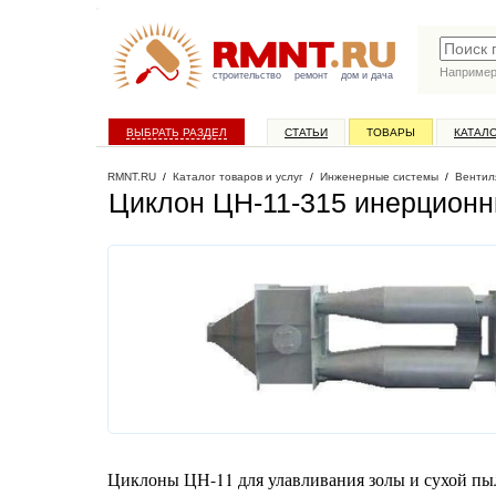
Наприме
строительство
ремонт
дом и дача
ВЫБРАТЬ РАЗДЕЛ
СТАТЬИ
ТОВАРЫ
КАТАЛ
RMNT.RU
/
Каталог товаров и услуг
/
Инженерные системы
/
Вентил
Циклон ЦН-11-315 инерцион
Циклоны ЦН-11 для улавливания золы и сухой пыл