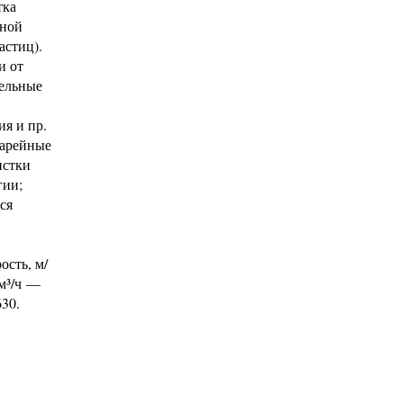
тка
жной
астиц).
и от
тельные
я и пр.
тарейные
истки
гии;
ся
ость, м/
 м³/ч —
630.