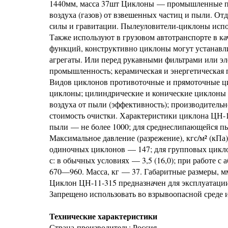
1440мм, масса 37шт Циклоны — промышленные пы
воздуха (газов) от взвешенных частиц и пыли. О
силы и гравитации. Пылеуловители-циклоны испол
Также используют в грузовом автотранспорте в ка
функций, конструктивно циклоны могут устанавли
агрегаты. Или перед рукавными фильтрами или 
промышленность; керамическая и энергетическая
Видов циклонов противоточные и прямоточные ци
циклоны; цилиндрические и конические циклоны 
воздуха от пыли (эффективность); производительн
стоимость очистки. Характеристики циклона ЦН-11
пыли — не более 1000; для среднеслипающейся пы
Максимальное давление (разрежение), кгс/м² (кПа
одиночных циклонов — 147; для групповых циклон
с: в обычных условиях — 3,5 (16,0); при работе с
670—960. Масса, кг — 37. Габаритные размеры, мм (D
Циклон ЦН-11-315 предназначен для эксплуатации
Запрещено использовать во взрывоопасной среде 
Технические характеристики
Страна-производитель: Россия