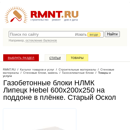
строительство
ремонт
дом и дача
Искать
везде
Например,
остекление балконов
ВЫБРАТЬ РАЗДЕЛ
СТАТЬИ
ТОВАРЫ
КАТАЛОГ КОМПАНИЙ
RMNT.RU
/
Каталог товаров и услуг
/
Строительные материалы
/
Стеновые
материалы
/
Стеновые блоки, камень
/
Газосиликатные блоки
/
Товары и
услуги
Газобетонные блоки НЛМК
Липецк Hebel 600x200x250 на
поддоне в плёнке
. Старый Оскол