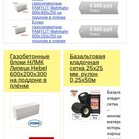
газосиликатные
4 600 руб
FAMYLIT Wehrhahn
Купить
600x400x250 на
поддоне в плёнке
Блоки
газосиликатные
4 600 руб
FAMYLIT Wehrhahn
Купить
600x150x250 на
поддоне в плёнке
Газобетонные
Базальтовая
блоки НЛМК
кладочная
Липецк Hebel
сетка 25х25
600x200x300
мм, рулон
на поддоне в
0,25х50м
плёнке
Базальтовая
кладочная
сетка
–
инновационны
материал,
который
хорошо