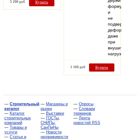
держит
5 200 руб
Купить
форму
и
не
подвержен
деформации
даже
при
внушительных
нагрузках.
1 160 руб
Купить
—
Строительный
—
Магазины и
—
Опросы
каталог
рынки
—
Словари
—
Каталог
—
Выставки
терминов
строительных
—
ГОСТы,
—
Лента
компаний
СНИПы,
новостей RSS
—
Товары и
СанПиНы
услуги
—
Новости
—
Статьи и
недвижимости