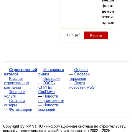
факторов,
демонстрирует
отличные
адгезионные…
4 200 руб
Купить
—
Строительный
—
Магазины и
—
Опросы
каталог
рынки
—
Словари
—
Каталог
—
Выставки
терминов
строительных
—
ГОСТы,
—
Лента
компаний
СНИПы,
новостей RSS
—
Товары и
СанПиНы
услуги
—
Новости
—
Статьи и
недвижимости
обзоры
—
Новости
—
Фотогалереи
компаний
Copyright by RMNT.RU - информационная система по
строительству,
ремонту, недвижимости, дизайну интерьера
. (c) 2002—2026