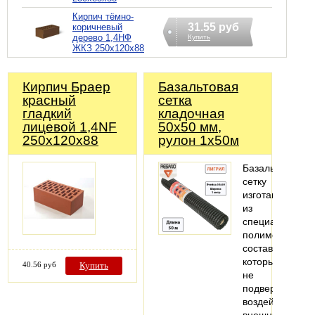
Кирпич тёмно-
31.55 руб
коричневый
дерево 1,4НФ
Купить
ЖКЗ 250х120х88
Кирпич Браер
Базальтовая
красный
сетка
гладкий
кладочная
лицевой 1,4NF
50х50 мм,
250х120х88
рулон 1х50м
Базальтовую
сетку
изготавливают
из
специального
полимерного
состава,
который
40.56 руб
Купить
не
подвергается
воздействию
внешних