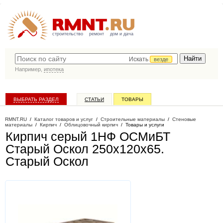
строительство
ремонт
дом и дача
Искать
везде
Например,
ипотека
ВЫБРАТЬ РАЗДЕЛ
СТАТЬИ
ТОВАРЫ
КАТАЛОГ КОМПАНИЙ
RMNT.RU
/
Каталог товаров и услуг
/
Строительные материалы
/
Стеновые
материалы
/
Кирпич
/
Облицовочный кирпич
/
Товары и услуги
Кирпич серый 1НФ ОСМиБТ
Старый Оскол 250х120х65
.
Старый Оскол