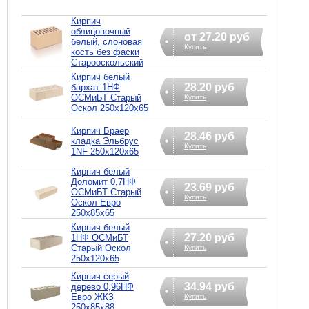
Кирпич
облицовочный
от 27.20 руб
белый, слоновая
Купить
кость без фаски
Старооскольский
Кирпич белый
28.20 руб
бархат 1НФ
ОСМиБТ Старый
Купить
Оскол 250х120х65
Кирпич Браер
28.46 руб
кладка Эльбрус
Купить
1NF 250х120х65
Кирпич белый
Доломит 0,7НФ
23.69 руб
ОСМиБТ Старый
Купить
Оскол Евро
250х85х65
Кирпич белый
27.20 руб
1НФ ОСМиБТ
Старый Оскол
Купить
250х120х65
Кирпич серый
34.94 руб
дерево 0,96НФ
Евро ЖКЗ
Купить
250х85х88