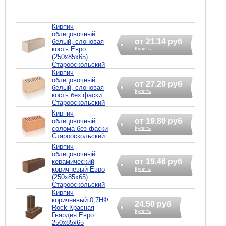
Кирпич
облицовочный
от 21.14 руб
белый, слоновая
кость Евро
Купить
(250х85х65)
Старооскольский
Кирпич
облицовочный
от 27.20 руб
белый, слоновая
Купить
кость без фаски
Старооскольский
Кирпич
от 19.80 руб
облицовочный
солома без фаски
Купить
Старооскольский
Кирпич
облицовочный
от 19.46 руб
керамический
коричневый Евро
Купить
(250х85х65)
Старооскольский
Кирпич
коричневый 0,7НФ
24.50 руб
Rock Красная
Купить
Гвардия Евро
250х85х65