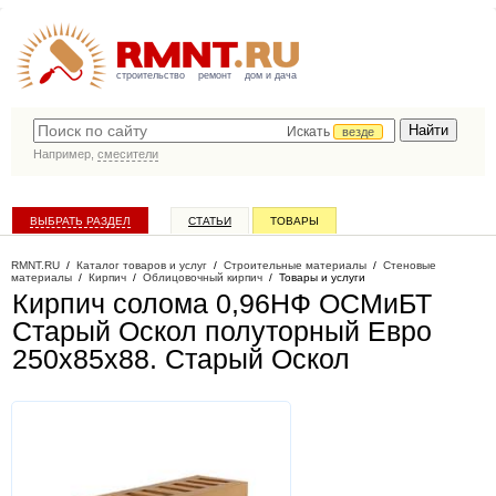
строительство
ремонт
дом и дача
Искать
везде
Например,
смесители
ВЫБРАТЬ РАЗДЕЛ
СТАТЬИ
ТОВАРЫ
КАТАЛОГ КОМПАНИЙ
RMNT.RU
/
Каталог товаров и услуг
/
Строительные материалы
/
Стеновые
материалы
/
Кирпич
/
Облицовочный кирпич
/
Товары и услуги
Кирпич солома 0,96НФ ОСМиБТ
Старый Оскол полуторный Евро
250х85х88
. Старый Оскол