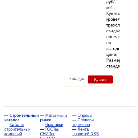
руб/
м2.
Купить
кровельную
трехслойную
сэндвич-
панель
по
выгодной
цене.
Размеры
стандарт…
2 462 руб
Купить
—
Строительный
—
Магазины и
—
Опросы
каталог
рынки
—
Словари
—
Каталог
—
Выставки
терминов
строительных
—
ГОСТы,
—
Лента
компаний
СНИПы,
новостей RSS