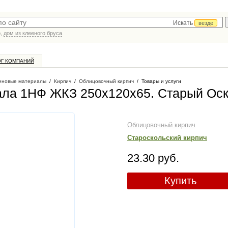
Искать
везде
р,
дом из клееного бруса
ОГ КОМПАНИЙ
еновые материалы
/
Кирпич
/
Облицовочный кирпич
/
Товары и услуги
ала 1НФ ЖКЗ 250х120х65
. Старый Ос
Облицовочный кирпич
Староскольский кирпич
23.30 руб.
Купить