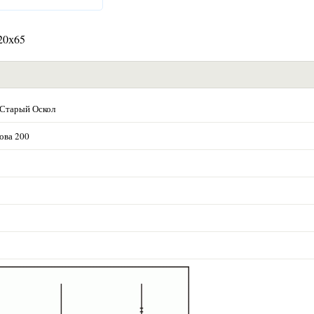
20х65
 Старый Оскол
ова 200