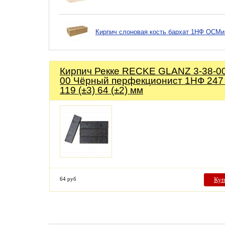
Кирпич слоновая кость бархат 1НФ ОСМи
Кирпич Рекке RECKE GLANZ 3-38-00
00 Чёрный перфекционист 1НФ 247 
119 (±3) 64 (±2) мм
64 руб
Куп