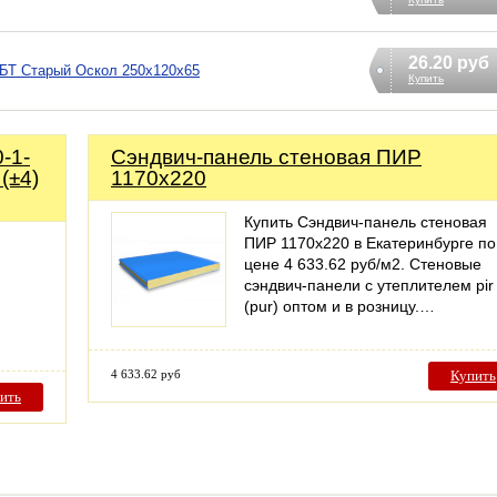
26.20 руб
БТ Старый Оскол 250х120х65
Купить
-1-
Сэндвич-панель стеновая ПИР
(±4)
1170x220
Купить Сэндвич-панель стеновая
ПИР 1170x220 в Екатеринбурге по
цене 4 633.62 руб/м2. Стеновые
сэндвич-панели с утеплителем pir
(pur) оптом и в розницу.…
4 633.62 руб
Купить
ить