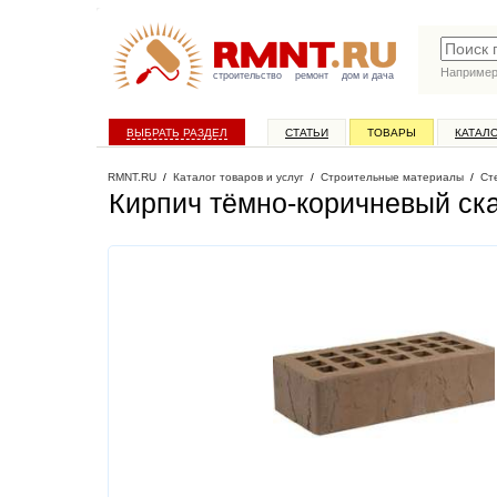
Наприме
строительство
ремонт
дом и дача
ВЫБРАТЬ РАЗДЕЛ
СТАТЬИ
ТОВАРЫ
КАТАЛ
RMNT.RU
/
Каталог товаров и услуг
/
Строительные материалы
/
Ст
Кирпич тёмно-коричневый ск