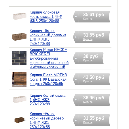
Кирпич слоновая
35.61 руб
кость скала 1,4НФ
Купить
ЖКЗ 250х120х88
Кирпич тёмно-
31.55 руб
коричневый доломит
1,4НФ ЖКЗ
Купить
250х120х88
Кирпич Рекке RECKE
BRICKEREI
38 руб
ангобированный
Купить
коричневый сплошной
и чёрный хаотичный
Кирпич Flash МОТИВ
42.50 руб
Coral 1НФ Баварская
Купить
кладка 250х120х65
Кирпич белый скала
36.96 руб
1,4НФ ЖКЗ
Купить
250х120х88
Кирпич тёмно-
31.55 руб
коричневый дерево
1,4НФ ЖКЗ
Купить
250х120х88