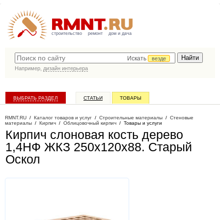
строительство
ремонт
дом и дача
Искать
везде
Например,
дизайн интерьера
ВЫБРАТЬ РАЗДЕЛ
СТАТЬИ
ТОВАРЫ
КАТАЛОГ КОМПАНИЙ
RMNT.RU
/
Каталог товаров и услуг
/
Строительные материалы
/
Стеновые
материалы
/
Кирпич
/
Облицовочный кирпич
/
Товары и услуги
Кирпич слоновая кость дерево
1,4НФ ЖКЗ 250х120х88
. Старый
Оскол