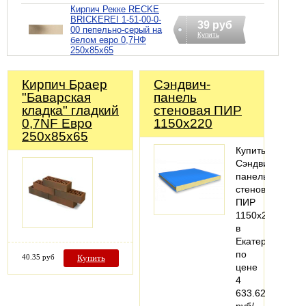
Кирпич Рекке RECKE
BRICKEREI 1-51-00-0-
39 руб
00 пепельно-серый на
Купить
белом евро 0,7НФ
250х85х65
Кирпич Браер
Сэндвич-
"Баварская
панель
кладка" гладкий
стеновая ПИР
0,7NF Евро
1150x220
250х85х65
Купить
Сэндвич-
панель
стеновая
ПИР
1150x220
в
Екатеринбурге
по
40.35 руб
Купить
цене
4
633.62
руб/