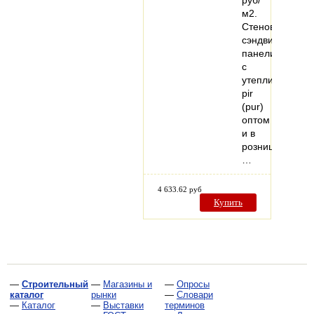
м2.
Стеновые
сэндвич-
панели
с
утеплителем
pir
(pur)
оптом
и в
розницу.
…
4 633.62 руб
Купить
—
Строительный
—
Магазины и
—
Опросы
каталог
рынки
—
Словари
—
Каталог
—
Выставки
терминов