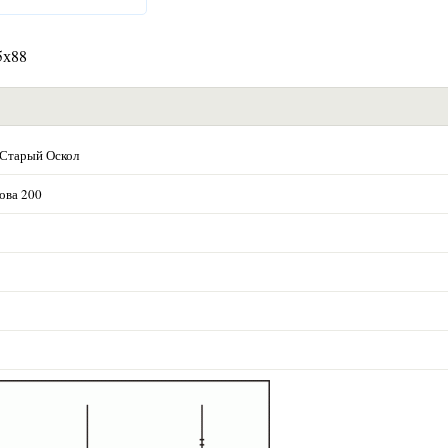
5х88
 Старый Оскол
ова 200