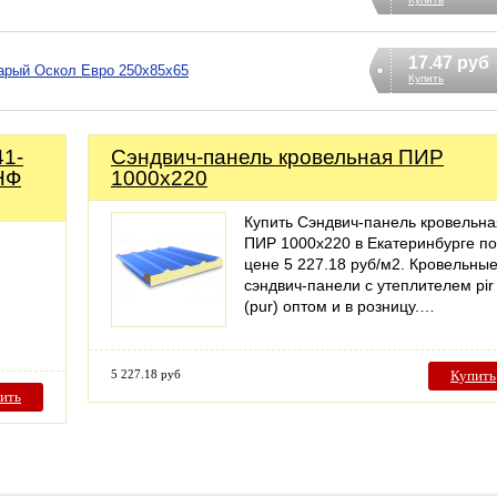
17.47 руб
арый Оскол Евро 250х85х65
Купить
41-
Сэндвич-панель кровельная ПИР
НФ
1000x220
Купить Сэндвич-панель кровельна
ПИР 1000x220 в Екатеринбурге по
цене 5 227.18 руб/м2. Кровельны
сэндвич-панели с утеплителем pir
(pur) оптом и в розницу.…
5 227.18 руб
Купить
ить