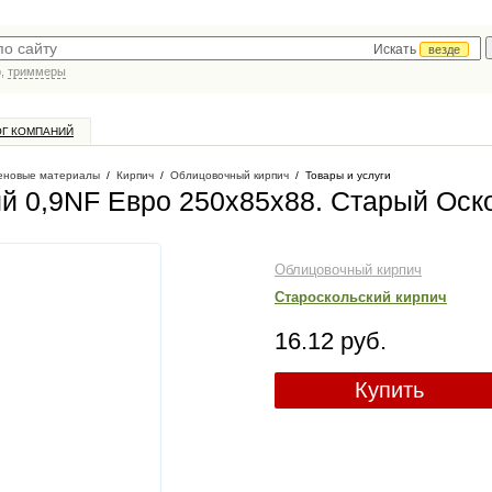
Искать
везде
р,
триммеры
ОГ КОМПАНИЙ
еновые материалы
/
Кирпич
/
Облицовочный кирпич
/
Товары и услуги
ий 0,9NF Евро 250х85х88
. Старый Оск
Облицовочный кирпич
Староскольский кирпич
16.12 руб.
Купить