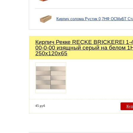
Кирпич солома Рустик 0,7НФ ОСМиБТ Ст
Кирпич Рекке RECKE BRICKEREI 1-
00-0-00 изящный серый на белом 1
250х120х65
45 руб
Куп